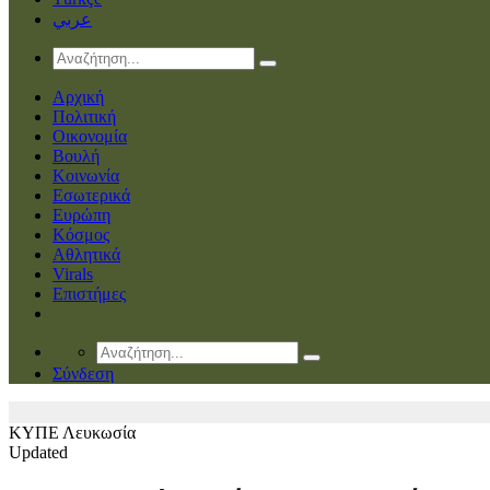
عربي
Αρχική
Πολιτική
Οικονομία
Βουλή
Κοινωνία
Εσωτερικά
Ευρώπη
Κόσμος
Αθλητικά
Virals
Επιστήμες
Σύνδεση
ΚΥΠΕ
Λευκωσία
Updated