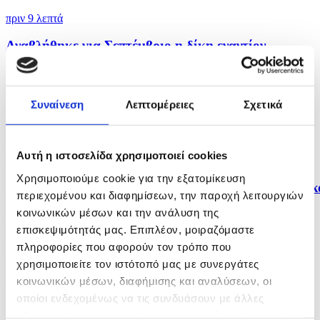
πριν 9 λεπτά
Αναβλήθηκε για Σεπτέμβριο η δίκη εναντίον
Γερμανίδας...
πριν 13 λεπτά
Συναίνεση
Λεπτομέρειες
Σχετικά
Σαουδική Αραβία - Πακιστάν - Τουρκία υπέγραψαν
την...
Αυτή η ιστοσελίδα χρησιμοποιεί cookies
πριν 17 λεπτά
Χρησιμοποιούμε cookie για την εξατομίκευση
Κίτρινη προειδοποίηση για 40 βαθμούς στο εσωτερικ
περιεχομένου και διαφημίσεων, την παροχή λειτουργιών
το...
κοινωνικών μέσων και την ανάλυση της
επισκεψιμότητάς μας. Επιπλέον, μοιραζόμαστε
πριν 18 λεπτά
πληροφορίες που αφορούν τον τρόπο που
Διαμαρτυρία το Σάββατο στις ΒΒ Ακρωτηρίου για
χρησιμοποιείτε τον ιστότοπό μας με συνεργάτες
νέες...
κοινωνικών μέσων, διαφήμισης και αναλύσεων, οι
οποίοι ενδεχομένως να τις συνδυάσουν με άλλες
πληροφορίες που τους έχετε παραχωρήσει ή τις οποίες