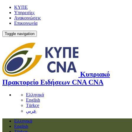
ΚΥΠΕ
Υπηρεσίες
Ανακοινώσεις
Επικοινωνία
Toggle navigation
Κυπριακό
Πρακτορείο Ειδήσεων
CNA
CNA
Ελληνικά
English
Türkçe
عربي
Ελληνικά
English
Türkçe