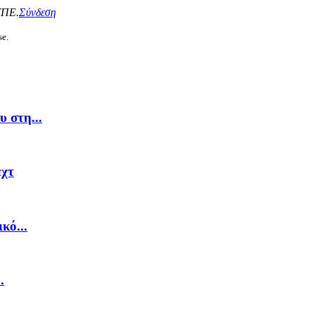
ΥΠΕ.
Σύνδεση
se.
 στη...
εχτ
κό...
.