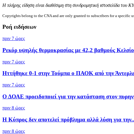
Η πλήρης είδηση είναι διαθέσιμη στη συνδρομητική ιστοσελίδα του Κ
Copyrights belong to the CNA and are only granted to subscribers for a specific u
Ροή ειδήσεων
πριν 7 ώρες
Ρεκόρ υψηλής θερμοκρασίας με 42,2 βαθμούς Κελσίου
πριν 7 ώρες
Ηττήθηκε 0-1 στην Τούμπα ο ΠΑΟΚ από την Άντερλ
πριν 7 ώρες
Ο ΔΟΑΕ προειδοποιεί για την κατάσταση στον πυρηνι
πριν 8 ώρες
Η Κύπρος δεν αποτελεί πρόβλημα αλλά λύση για την..
πριν 8 ώρες