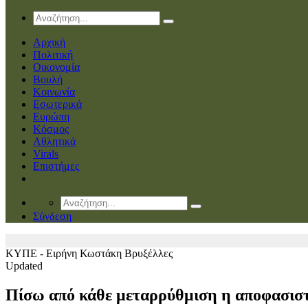
Αρχική
Πολιτική
Οικονομία
Βουλή
Κοινωνία
Εσωτερικά
Ευρώπη
Κόσμος
Αθλητικά
Virals
Επιστήμες
Σύνδεση
ΚΥΠΕ - Ειρήνη Κωστάκη
Βρυξέλλες
Updated
Πίσω από κάθε μεταρρύθμιση η αποφασιστι