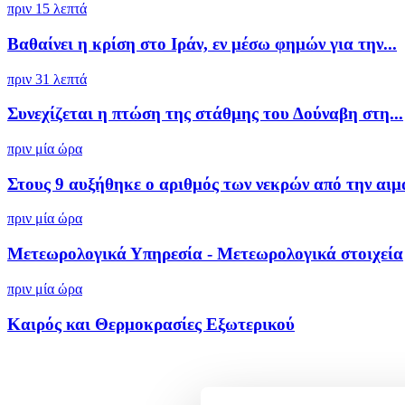
πριν 15 λεπτά
Βαθαίνει η κρίση στο Ιράν, εν μέσω φημών για την...
πριν 31 λεπτά
Συνεχίζεται η πτώση της στάθμης του Δούναβη στη...
πριν μία ώρα
Στους 9 αυξήθηκε ο αριθμός των νεκρών από την αιμ
πριν μία ώρα
Μετεωρολογικά Υπηρεσία - Μετεωρολογικά στοιχεία
πριν μία ώρα
Καιρός και Θερμοκρασίες Εξωτερικού