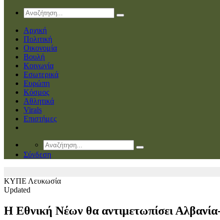
Αρχική
Πολιτική
Οικονομία
Βουλή
Κοινωνία
Εσωτερικά
Ευρώπη
Κόσμος
Αθλητικά
Virals
Επιστήμες
Σύνδεση
ΚΥΠΕ
Λευκωσία
Updated
Η Εθνική Νέων θα αντιμετωπίσει Αλβανία