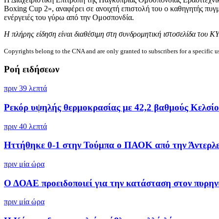
Boxing Cup 2», αναφέρει σε ανοιχτή επιστολή του ο καθηγητής πυ
ενέργειές του γύρω από την Ομοσπονδία.
Η πλήρης είδηση είναι διαθέσιμη στη συνδρομητική ιστοσελίδα του Κ
Copyrights belong to the CNA and are only granted to subscribers for a specific u
Ροή ειδήσεων
πριν 39 λεπτά
Ρεκόρ υψηλής θερμοκρασίας με 42,2 βαθμούς Κελσίου
πριν 40 λεπτά
Ηττήθηκε 0-1 στην Τούμπα ο ΠΑΟΚ από την Άντερλ
πριν μία ώρα
Ο ΔΟΑΕ προειδοποιεί για την κατάσταση στον πυρηνι
πριν μία ώρα