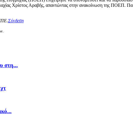
γμαχίας Χρίστος Αραβής, απαντώντας στην ανακοίνωση της ΠΟΕΠ. Παρ
ΥΠΕ.
Σύνδεση
se.
 στη...
εχτ
κό...