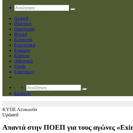
Αρχική
Πολιτική
Οικονομία
Βουλή
Κοινωνία
Εσωτερικά
Ευρώπη
Κόσμος
Αθλητικά
Virals
Επιστήμες
Σύνδεση
ΚΥΠΕ
Λευκωσία
Updated
Απαντά στην ΠΟΕΠ για τους αγώνες «Exini