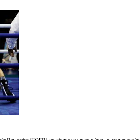
ής Πυγμαχίας (ΠΟΕΠ) επιχείρησε να υπονομεύσει και να παρουσιάσει