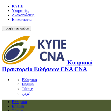
ΚΥΠΕ
Υπηρεσίες
Ανακοινώσεις
Επικοινωνία
Toggle navigation
Κυπριακό
Πρακτορείο Ειδήσεων
CNA
CNA
Ελληνικά
English
Türkçe
عربي
Ελληνικά
English
Türkçe