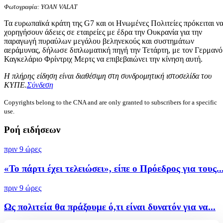
Φωτογραφία: YOAN VALAT
Τα ευρωπαϊκά κράτη της G7 και οι Ηνωμένες Πολιτείες πρόκειται ν
χορηγήσουν άδειες σε εταιρείες με έδρα την Ουκρανία για την
παραγωγή πυραύλων μεγάλου βεληνεκούς και συστημάτων
αεράμυνας, δήλωσε διπλωματική πηγή την Τετάρτη, με τον Γερμανό
Καγκελάριο Φρίντριχ Μερτς να επιβεβαιώνει την κίνηση αυτή.
Η πλήρης είδηση είναι διαθέσιμη στη συνδρομητική ιστοσελίδα του
ΚΥΠΕ.
Σύνδεση
Copyrights belong to the CNA and are only granted to subscribers for a specific
use.
Ροή ειδήσεων
πριν 9 ώρες
«Το πάρτι έχει τελειώσει», είπε ο Πρόεδρος για τους..
πριν 9 ώρες
Ως πολιτεία θα πράξουμε ό,τι είναι δυνατόν για να...