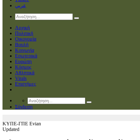
عربي
Αρχική
Πολιτική
Οικονομία
Βουλή
Κοινωνία
Εσωτερικά
Ευρώπη
Κόσμος
Αθλητικά
Virals
Επιστήμες
Σύνδεση
ΚΥΠΕ-ΓΠΕ
Evian
Updated