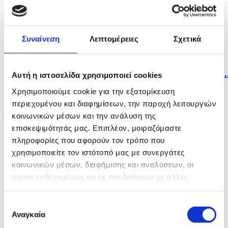
πριν 10 ώρες
Στην παρουσία ΠτΔ και άλλων επισήμων τιμήθηκε η
μνήμη...
Συναίνεση
Λεπτομέρειες
Σχετικά
πριν 10 ώρες
Η Σόφια κατηγορεί το Κίεβο για το μη επανδρωμένο..
Αυτή η ιστοσελίδα χρησιμοποιεί cookies
Χρησιμοποιούμε cookie για την εξατομίκευση
πριν 11 ώρες
περιεχομένου και διαφημίσεων, την παροχή λειτουργιών
Λίβανος: Η Βηρυτός αναφέρει ισραηλινή εισβολή σε
κοινωνικών μέσων και την ανάλυση της
ένα...
επισκεψιμότητάς μας. Επιπλέον, μοιραζόμαστε
πληροφορίες που αφορούν τον τρόπο που
χρησιμοποιείτε τον ιστότοπό μας με συνεργάτες
κοινωνικών μέσων, διαφήμισης και αναλύσεων, οι
οποίοι ενδεχομένως να τις συνδυάσουν με άλλες
πληροφορίες που τους έχετε παραχωρήσει ή τις οποίες
έχουν συλλέξει σε σχέση με την από μέρους σας χρήση
Επιλογή
των υπηρεσιών τους.
Αναγκαία
συγκατάθεσης