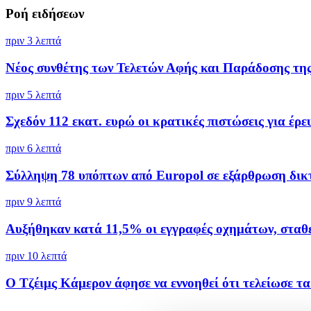
Ροή ειδήσεων
πριν 3 λεπτά
Νέος συνθέτης των Τελετών Αφής και Παράδοσης της.
πριν 5 λεπτά
Σχεδόν 112 εκατ. ευρώ οι κρατικές πιστώσεις για έρευ
πριν 6 λεπτά
Σύλληψη 78 υπόπτων από Europol σε εξάρθρωση δικτ
πριν 9 λεπτά
Αυξήθηκαν κατά 11,5% οι εγγραφές οχημάτων, σταθε
πριν 10 λεπτά
Ο Τζέιμς Κάμερον άφησε να εννοηθεί ότι τελείωσε τα.