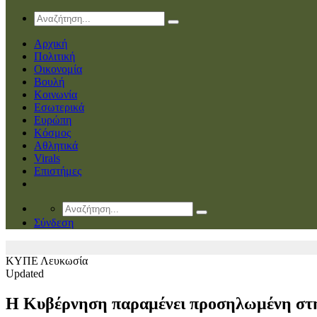
Αρχική
Πολιτική
Οικονομία
Βουλή
Κοινωνία
Εσωτερικά
Ευρώπη
Κόσμος
Αθλητικά
Virals
Επιστήμες
Σύνδεση
ΚΥΠΕ
Λευκωσία
Updated
Η Κυβέρνηση παραμένει προσηλωμένη στην