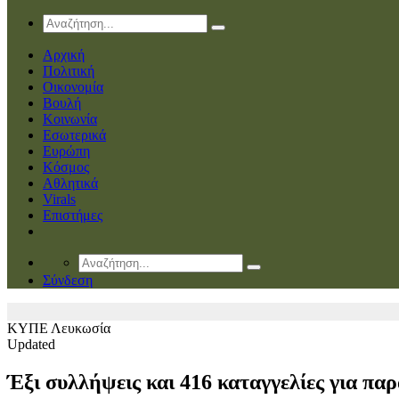
Αρχική
Πολιτική
Οικονομία
Βουλή
Κοινωνία
Εσωτερικά
Ευρώπη
Κόσμος
Αθλητικά
Virals
Επιστήμες
Σύνδεση
ΚΥΠΕ
Λευκωσία
Updated
Έξι συλλήψεις και 416 καταγγελίες για πα