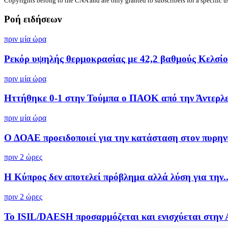
Copyrights belong to the CNA and are only granted to subscribers for a specific u
Ροή ειδήσεων
πριν μία ώρα
Ρεκόρ υψηλής θερμοκρασίας με 42,2 βαθμούς Κελσίου
πριν μία ώρα
Ηττήθηκε 0-1 στην Τούμπα ο ΠΑΟΚ από την Άντερλ
πριν μία ώρα
Ο ΔΟΑΕ προειδοποιεί για την κατάσταση στον πυρηνι
πριν 2 ώρες
Η Κύπρος δεν αποτελεί πρόβλημα αλλά λύση για την..
πριν 2 ώρες
Το ISIL/DAESH προσαρμόζεται και ενισχύεται στην 