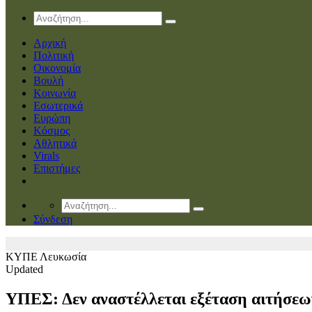
Αρχική
Πολιτική
Οικονομία
Βουλή
Κοινωνία
Εσωτερικά
Ευρώπη
Κόσμος
Αθλητικά
Virals
Επιστήμες
Σύνδεση
ΚΥΠΕ
Λευκωσία
Updated
ΥΠΕΣ: Δεν αναστέλλεται εξέταση αιτήσεω