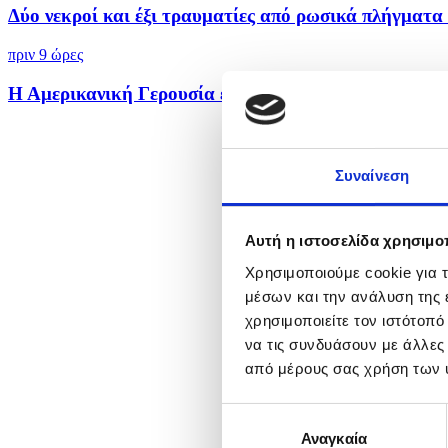
Δύο νεκροί και έξι τραυματίες από ρωσικά πλήγματα 
πριν 9 ώρες
Η Αμερικανική Γερουσία ενέκρινε νέες κυρώσεις σε βά
Συναίνεση
Αυτή η ιστοσελίδα χρησιμοπ
Χρησιμοποιούμε cookie για 
μέσων και την ανάλυση της
χρησιμοποιείτε τον ιστότοπ
να τις συνδυάσουν με άλλες
από μέρους σας χρήση των 
Επιλογή
Αναγκαία
συγκατάθεσης