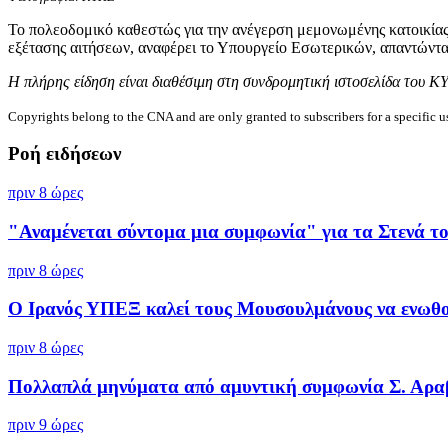
Το πολεοδομικό καθεστώς για την ανέγερση μεμονωμένης κατοικίας
εξέτασης αιτήσεων, αναφέρει το Υπουργείο Εσωτερικών, απαντών
Η πλήρης είδηση είναι διαθέσιμη στη συνδρομητική ιστοσελίδα του Κ
Copyrights belong to the CNA and are only granted to subscribers for a specific u
Ροή ειδήσεων
πριν 8 ώρες
"Αναμένεται σύντομα μια συμφωνία" για τα Στενά του
πριν 8 ώρες
Ο Ιρανός ΥΠΕΞ καλεί τους Μουσουλμάνους να ενωθού
πριν 8 ώρες
Πολλαπλά μηνύματα από αμυντική συμφωνία Σ. Αραβί
πριν 9 ώρες