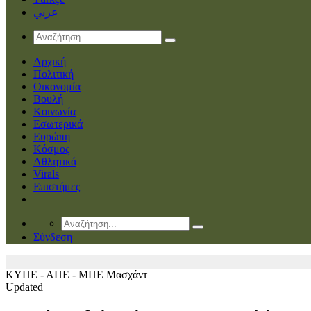
عربي
Αρχική
Πολιτική
Οικονομία
Βουλή
Κοινωνία
Εσωτερικά
Ευρώπη
Κόσμος
Αθλητικά
Virals
Επιστήμες
Σύνδεση
ΚΥΠΕ - ΑΠΕ - ΜΠΕ
Μασχάντ
Updated