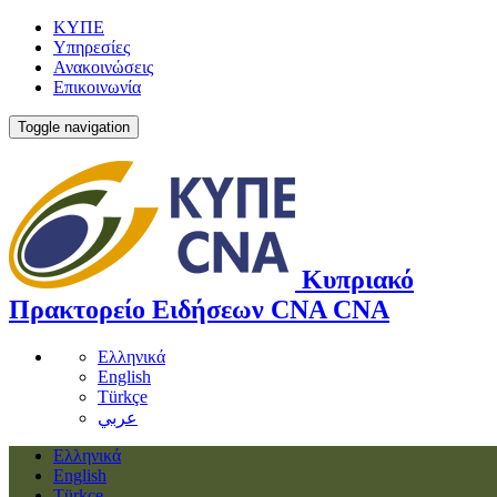
ΚΥΠΕ
Υπηρεσίες
Ανακοινώσεις
Επικοινωνία
Toggle navigation
Κυπριακό
Πρακτορείο Ειδήσεων
CNA
CNA
Ελληνικά
English
Türkçe
عربي
Ελληνικά
English
Türkçe