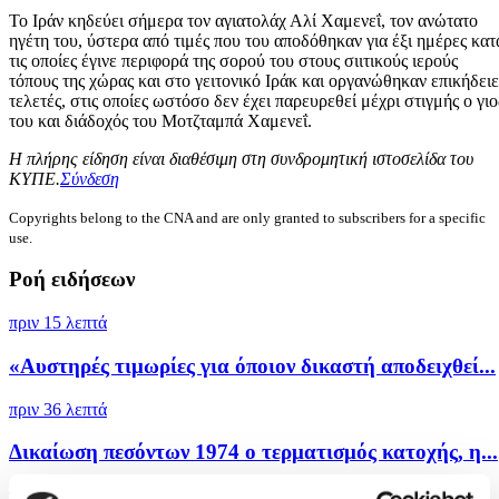
Το Ιράν κηδεύει σήμερα τον αγιατολάχ Αλί Χαμενεΐ, τον ανώτατο
ηγέτη του, ύστερα από τιμές που του αποδόθηκαν για έξι ημέρες κατ
τις οποίες έγινε περιφορά της σορού του στους σιιτικούς ιερούς
τόπους της χώρας και στο γειτονικό Ιράκ και οργανώθηκαν επικήδειε
τελετές, στις οποίες ωστόσο δεν έχει παρευρεθεί μέχρι στιγμής ο γιο
του και διάδοχός του Μοτζταμπά Χαμενεΐ.
Η πλήρης είδηση είναι διαθέσιμη στη συνδρομητική ιστοσελίδα του
ΚΥΠΕ.
Σύνδεση
Copyrights belong to the CNA and are only granted to subscribers for a specific
use.
Ροή ειδήσεων
πριν 15 λεπτά
«Αυστηρές τιμωρίες για όποιον δικαστή αποδειχθεί...
πριν 36 λεπτά
Δικαίωση πεσόντων 1974 ο τερματισμός κατοχής, η...
πριν μία ώρα