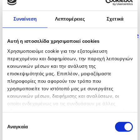
Προέχει η Τουρκία να επανέλθει στο τραπέζι...
Συναίνεση
Λεπτομέρειες
Σχετικά
πριν μία ώρα
Πέμπτη η Εθνική Κοριτσιών U16 στα Tennis Europe
Αυτή η ιστοσελίδα χρησιμοποιεί cookies
Summer...
Χρησιμοποιούμε cookie για την εξατομίκευση
πριν μία ώρα
περιεχομένου και διαφημίσεων, την παροχή λειτουργιών
Η καλύτερη τιμή σε ήρωες και αγνοουμένους η...
κοινωνικών μέσων και την ανάλυση της
επισκεψιμότητάς μας. Επιπλέον, μοιραζόμαστε
πληροφορίες που αφορούν τον τρόπο που
χρησιμοποιείτε τον ιστότοπό μας με συνεργάτες
κοινωνικών μέσων, διαφήμισης και αναλύσεων, οι
οποίοι ενδεχομένως να τις συνδυάσουν με άλλες
πληροφορίες που τους έχετε παραχωρήσει ή τις οποίες
έχουν συλλέξει σε σχέση με την από μέρους σας χρήση
Επιλογή
των υπηρεσιών τους.
Αναγκαία
συγκατάθεσης