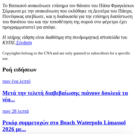
Το Βατικανό ανακοίνωσε επίσημα τον θάνατο του Πάπα Φραγκίσκου
Σύμφωνα με την ανακοίνωση που εκδόθηκε τη Δευτέρα του Πάσχα, 
Ποντίφικας απεβίωσε, και η διαδικασία για την επίσημη διαπίστωση
του θανάτου του και την τοποθέτηση της σορού στο φέρετρο έχει
προγραμματιστεί για απόψε.
Η πλήρης είδηση είναι διαθέσιμη στη συνδρομητική ιστοσελίδα του
ΚΥΠΕ.
Σύνδεση
Copyrights belong to the CNA and are only granted to subscribers for a specific
use.
Ροή ειδήσεων
πριν ένα λεπτό
Μετά την τελετή διαβεβαίωσης πιάνουν δουλειά τα
νέα...
πριν 28 λεπτά
Ρεκόρ συμμετοχών στο Beach Waterpolo Limassol
2026 με...