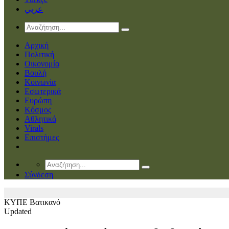
عربي
Αρχική
Πολιτική
Οικονομία
Βουλή
Κοινωνία
Εσωτερικά
Ευρώπη
Κόσμος
Αθλητικά
Virals
Επιστήμες
Σύνδεση
ΚΥΠΕ
Βατικανό
Updated