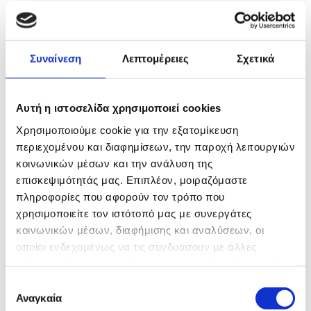
πριν 31 λεπτά
«Ποτέ ξανά Χιροσίμα», το μήνυμα για έναν κόσμο
χωρίς...
Συναίνεση
Λεπτομέρειες
Σχετικά
πριν 33 λεπτά
Αυτή η ιστοσελίδα χρησιμοποιεί cookies
Κύπρος και Ισραήλ «συμμάχησαν» για τη διάσωση
των...
Χρησιμοποιούμε cookie για την εξατομίκευση
περιεχομένου και διαφημίσεων, την παροχή λειτουργιών
πριν 37 λεπτά
κοινωνικών μέσων και την ανάλυση της
Το Ισραήλ πλήττει τον νότιο Λίβανο, οι συνομιλίες...
επισκεψιμότητάς μας. Επιπλέον, μοιραζόμαστε
πληροφορίες που αφορούν τον τρόπο που
χρησιμοποιείτε τον ιστότοπό μας με συνεργάτες
κοινωνικών μέσων, διαφήμισης και αναλύσεων, οι
οποίοι ενδεχομένως να τις συνδυάσουν με άλλες
πληροφορίες που τους έχετε παραχωρήσει ή τις οποίες
έχουν συλλέξει σε σχέση με την από μέρους σας χρήση
Επιλογή
των υπηρεσιών τους.
Αναγκαία
συγκατάθεσης