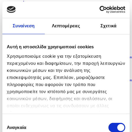
στοχευμένων...
πριν 40 λεπτά
Σαουδική Αραβία, Τουρκία και Πακιστάν
Συναίνεση
Λεπτομέρειες
Σχετικά
υπογράφουν...
πριν 41 λεπτά
Αυτή η ιστοσελίδα χρησιμοποιεί cookies
Ο πόλεμος με το Ιράν «θα τελειώσει σύντομα» λέει ο..
Χρησιμοποιούμε cookie για την εξατομίκευση
περιεχομένου και διαφημίσεων, την παροχή λειτουργιών
πριν 42 λεπτά
κοινωνικών μέσων και την ανάλυση της
επισκεψιμότητάς μας. Επιπλέον, μοιραζόμαστε
Στους 58 οι νεκροί, δεκάδες τραυματίες από επίθεση..
πληροφορίες που αφορούν τον τρόπο που
χρησιμοποιείτε τον ιστότοπό μας με συνεργάτες
κοινωνικών μέσων, διαφήμισης και αναλύσεων, οι
οποίοι ενδεχομένως να τις συνδυάσουν με άλλες
πληροφορίες που τους έχετε παραχωρήσει ή τις οποίες
έχουν συλλέξει σε σχέση με την από μέρους σας χρήση
Επιλογή
των υπηρεσιών τους.
Αναγκαία
συγκατάθεσης