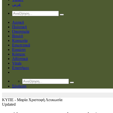
عربي
Αρχική
Πολιτική
Οικονομία
Βουλή
Κοινωνία
Εσωτερικά
Ευρώπη
Κόσμος
Αθλητικά
Virals
Επιστήμες
Σύνδεση
ΚΥΠΕ - Μαρία Χριστοφή
Λευκωσία
Updated