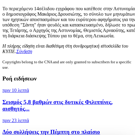
Το περιεχόμενο 14σέλιδου εγγράφου που κατέθεσε στην Αστυνομία
ο δημοσιογράφος Μακάριος Δρουσιώτης, το σύνολο των μηνυμάτων
των ηχητικών αποσπασμάτων και του ευρύτερου αφηγήματος για τη
υπόθεση "Σάντη" ήταν ψευδές και κατασκευασμένο, δήλωσε το πρω
της Τετάρτης, ο Αρχηγός της Αστυνομίας, Θεμιστός Αρναούτης, κατ
τη διάρκεια διάσκεψης Τύπου για το θέμα, στη Λευκωσία.
Η πλήρης είδηση είναι διαθέσιμη στη συνδρομητική ιστοσελίδα του
ΚΥΠΕ.
Σύνδεση
Copyrights belong to the CNA and are only granted to subscribers for a specific
use.
Ροή ειδήσεων
πριν 10 λεπτά
Σεισμός 5,8 βαθμών στις δυτικές Φιλιππίνες,
αισθητός...
πριν 23 λεπτά
Δύο συλλήψεις την Πέμπτη στο πλαίσιο