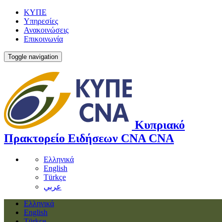
ΚΥΠΕ
Υπηρεσίες
Ανακοινώσεις
Επικοινωνία
Toggle navigation
Κυπριακό
Πρακτορείο Ειδήσεων
CNA
CNA
Ελληνικά
English
Türkçe
عربي
Ελληνικά
English
Türkçe