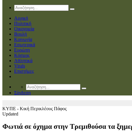
Αρχική
Πολιτική
Οικονομία
Βουλή
Κοινωνία
Εσωτερικά
Ευρώπη
Κόσμος
Αθλητικά
Virals
Επιστήμες
Σύνδεση
ΚΥΠΕ - Kική Περικλέους
Πάφος
Updated
Φωτιά σε όχημα στην Τρεμιθούσα τα ξημ