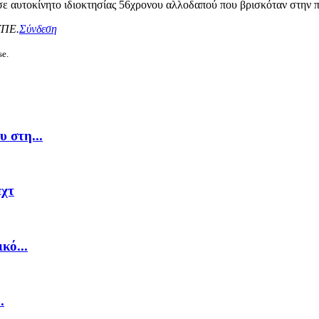
σε αυτοκίνητο ιδιοκτησίας 56χρονου αλλοδαπού που βρισκόταν στην 
ΥΠΕ.
Σύνδεση
se.
 στη...
εχτ
κό...
.