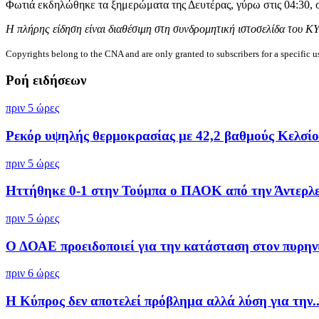
Φωτιά εκδηλώθηκε τα ξημερώματα της Δευτέρας, γύρω στις 04:30, 
Η πλήρης είδηση είναι διαθέσιμη στη συνδρομητική ιστοσελίδα του Κ
Copyrights belong to the CNA and are only granted to subscribers for a specific u
Ροή ειδήσεων
πριν 5 ώρες
Ρεκόρ υψηλής θερμοκρασίας με 42,2 βαθμούς Κελσίου
πριν 5 ώρες
Ηττήθηκε 0-1 στην Τούμπα ο ΠΑΟΚ από την Άντερλ
πριν 5 ώρες
Ο ΔΟΑΕ προειδοποιεί για την κατάσταση στον πυρηνι
πριν 6 ώρες
Η Κύπρος δεν αποτελεί πρόβλημα αλλά λύση για την..