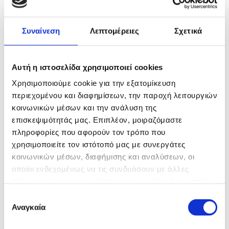
Συμβολικό κλείσιμο οδοφραγμάτων την Παρασκευή
από...
Συναίνεση
Λεπτομέρειες
Σχετικά
πριν 36 λεπτά
Μειωμένη η κίνηση μέσω Ορμούζ ενώ οι αγορές...
Αυτή η ιστοσελίδα χρησιμοποιεί cookies
πριν μία ώρα
Χρησιμοποιούμε cookie για την εξατομίκευση
περιεχομένου και διαφημίσεων, την παροχή λειτουργιών
Τουλάχιστον δυο νεκροί από πυρά σε λύκειο στην
Ταϊλάνδη
κοινωνικών μέσων και την ανάλυση της
επισκεψιμότητάς μας. Επιπλέον, μοιραζόμαστε
πληροφορίες που αφορούν τον τρόπο που
χρησιμοποιείτε τον ιστότοπό μας με συνεργάτες
κοινωνικών μέσων, διαφήμισης και αναλύσεων, οι
οποίοι ενδεχομένως να τις συνδυάσουν με άλλες
πληροφορίες που τους έχετε παραχωρήσει ή τις οποίες
έχουν συλλέξει σε σχέση με την από μέρους σας χρήση
Επιλογή
των υπηρεσιών τους.
Αναγκαία
συγκατάθεσης