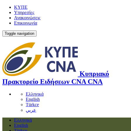
ΚΥΠΕ
Υπηρεσίες
Ανακοινώσεις
Επικοινωνία
Toggle navigation
Κυπριακό
Πρακτορείο Ειδήσεων
CNA
CNA
Ελληνικά
English
Türkçe
عربي
Ελληνικά
English
Türkçe