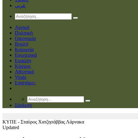
عربي
Αρχική
Πολιτική
Οικονομία
Βουλή
Κοινωνία
Εσωτερικά
Ευρώπη
Κόσμος
Αθλητικά
Virals
Επιστήμες
Σύνδεση
ΚΥΠΕ - Σταύρος Χατζησάββας
Λάρνακα
Updated