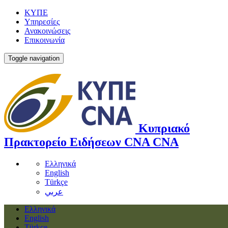
ΚΥΠΕ
Υπηρεσίες
Ανακοινώσεις
Επικοινωνία
Toggle navigation
Κυπριακό
Πρακτορείο Ειδήσεων
CNA
CNA
Ελληνικά
English
Türkçe
عربي
Ελληνικά
English
Türkçe