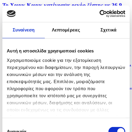
Το Χονγκ Κονγκ κατέγραψε ρεκόρ ζέστης με 36,9
βαθμούς...
πριν 11 λεπτά
Συναίνεση
Λεπτομέρειες
Σχετικά
Συνομιλίες με τις ΗΠΑ δεν θα γίνουν όσο
παραβιάζεται...
Αυτή η ιστοσελίδα χρησιμοποιεί cookies
πριν 29 λεπτά
Χρησιμοποιούμε cookie για την εξατομίκευση
«Αυστηρές τιμωρίες για όποιον δικαστή αποδειχθεί...
περιεχομένου και διαφημίσεων, την παροχή λειτουργιών
κοινωνικών μέσων και την ανάλυση της
πριν μία ώρα
επισκεψιμότητάς μας. Επιπλέον, μοιραζόμαστε
Δικαίωση πεσόντων 1974 ο τερματισμός κατοχής, η...
πληροφορίες που αφορούν τον τρόπο που
χρησιμοποιείτε τον ιστότοπό μας με συνεργάτες
κοινωνικών μέσων, διαφήμισης και αναλύσεων, οι
οποίοι ενδεχομένως να τις συνδυάσουν με άλλες
πληροφορίες που τους έχετε παραχωρήσει ή τις οποίες
έχουν συλλέξει σε σχέση με την από μέρους σας χρήση
Επιλογή
των υπηρεσιών τους.
Αναγκαία