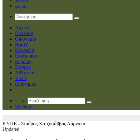
عربي
Αρχική
Πολιτική
Οικονομία
Βουλή
Κοινωνία
Εσωτερικά
Ευρώπη
Κόσμος
Αθλητικά
Virals
Επιστήμες
Σύνδεση
ΚΥΠΕ - Σταύρος Χατζησάββας
Λάρνακα
Updated