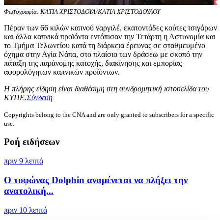
Φωτογραφία: ΚΑΤΙΑ ΧΡΙΣΤΟΔΟΥΛ/ΚΑΤΙΑ ΧΡΙΣΤΟΔΟΥΛΟΥ
Πέραν των 66 κιλών καπνού ναργιλέ, εκατοντάδες κούτες τσιγάρων
και άλλα καπνικά προϊόντα εντόπισαν την Τετάρτη η Αστυνομία και
το Τμήμα Τελωνείου κατά τη διάρκεια έρευνας σε σταθμευμένο
όχημα στην Αγία Νάπα, στο πλαίσιο των δράσεω με σκοπό την
πάταξη της παράνομης κατοχής, διακίνησης και εμπορίας
αφορολόγητων καπνικών προϊόντων.
Η πλήρης είδηση είναι διαθέσιμη στη συνδρομητική ιστοσελίδα του
ΚΥΠΕ.
Σύνδεση
Copyrights belong to the CNA and are only granted to subscribers for a specific
use.
Ροή ειδήσεων
πριν 9 λεπτά
Ο τυφώνας Dolphin αναμένεται να πλήξει την
ανατολική...
πριν 10 λεπτά