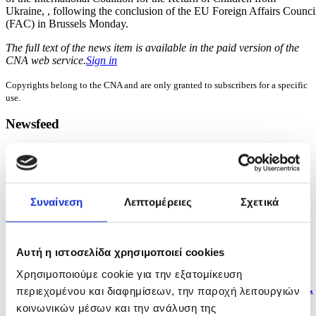
Ukraine, , following the conclusion of the EU Foreign Affairs Counci
(FAC) in Brussels Monday.
The full text of the news item is available in the paid version of the
CNA web service.
Sign in
Copyrights belong to the CNA and are only granted to subscribers for a specific
use.
Newsfeed
25 minutes ago
Government to intensify efforts to enforce arrest...
Συναίνεση
Λεπτομέρειες
Σχετικά
6 hours ago
Cyprus-Greece passenger ferry link will operate...
Αυτή η ιστοσελίδα χρησιμοποιεί cookies
7 hours ago
Χρησιμοποιούμε cookie για την εξατομίκευση
High temperatures and humidity to continue across...
περιεχομένου και διαφημίσεων, την παροχή λειτουργιών
κοινωνικών μέσων και την ανάλυση της
8 hours ago