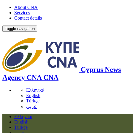
About CNA
Services
Contact details
Toggle navigation
Cyprus News
Agency
CNA
CNA
Ελληνικά
English
Türkçe
عربي
Ελληνικά
English
Türkçe
عربي