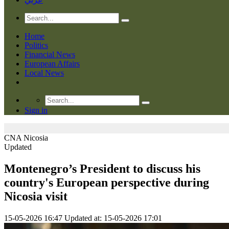
Home
Politics
Financial News
European Affairs
Local News
Sign in
CNA
Nicosia
Updated
Montenegro’s President to discuss his
country's European perspective during
Nicosia visit
15-05-2026 16:47
Updated at: 15-05-2026 17:01