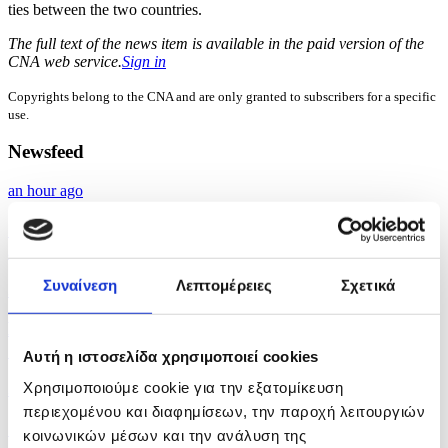
ties between the two countries.
The full text of the news item is available in the paid version of the
CNA web service.
Sign in
Copyrights belong to the CNA and are only granted to subscribers for a specific
use.
Newsfeed
an hour ago
Cyprus announces support measures for Christian
and...
Συναίνεση
Λεπτομέρειες
Σχετικά
3 hours ago
Meridiam-GSI deal was not notified to EU
Commission...
Αυτή η ιστοσελίδα χρησιμοποιεί cookies
Χρησιμοποιούμε cookie για την εξατομίκευση
3 hours ago
περιεχομένου και διαφημίσεων, την παροχή λειτουργιών
Cyprus' GDP at €36.5 billion in 2025, according to...
κοινωνικών μέσων και την ανάλυση της