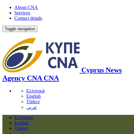
About CNA
Services
Contact details
Toggle navigation
Cyprus News
Agency
CNA
CNA
Ελληνικά
English
Türkçe
عربي
Ελληνικά
English
Türkçe
عربي