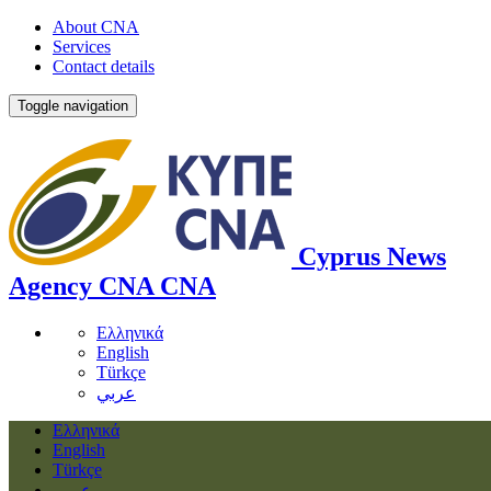
About CNA
Services
Contact details
Toggle navigation
Cyprus News
Agency
CNA
CNA
Ελληνικά
English
Türkçe
عربي
Ελληνικά
English
Türkçe
عربي