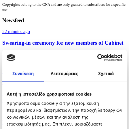
Copyrights belong to the CNA and are only granted to subscribers for a specific
use.
Newsfeed
22 minutes ago
Swearing-in ceremony for new members of Cabinet
27 minutes ago
Cyprus Department of Meteorology - Forecast for
the...
Συναίνεση
Λεπτομέρειες
Σχετικά
10 hours ago
Meridiam’s entry into GSI marks a strategic
Αυτή η ιστοσελίδα χρησιμοποιεί cookies
milestone,...
Χρησιμοποιούμε cookie για την εξατομίκευση
περιεχομένου και διαφημίσεων, την παροχή λειτουργιών
11 hours ago
κοινωνικών μέσων και την ανάλυση της
FIBA Europe congratulates Cyprus on U18
επισκεψιμότητάς μας. Επιπλέον, μοιραζόμαστε
Women's...