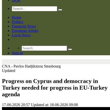
Home
Politics
Financial News
European Affairs
Local News
Sign in
CNA - Pavlos Hadjiloizou
Strasbourg
Updated
Progress on Cyprus and democracy in
Turkey needed for progress in EU-Turkey
agenda
17-06-2026 20:57
Updated at: 18-06-2026 09:08