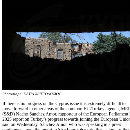
Photograph: ΚΑΤΙΑ ΧΡΙΣΤΟΔΟΥΛΟΥ
If there is no progress on the Cyprus issue it is extremely difficult to
move forward in other areas of the common EU-Turkey agenda, ME
(S&D) Nacho Sánchez Amor, rapporteur of the European Parliament’
2025 report on Turkey’s progress towards joining the European Unio
said on Wednesday. Sánchez Amor, who was speaking in a press
conference about the report in Strasbourg also said that as long as ther