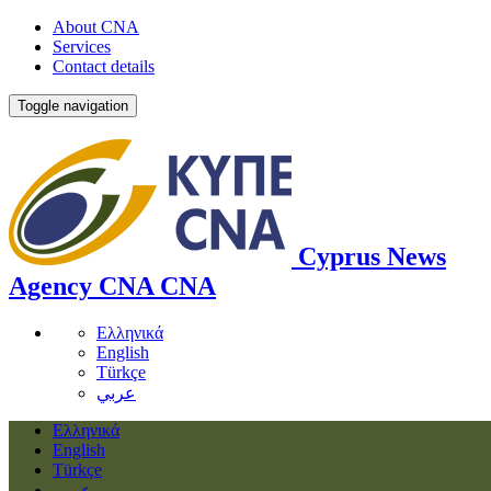
About CNA
Services
Contact details
Toggle navigation
Cyprus News
Agency
CNA
CNA
Ελληνικά
English
Türkçe
عربي
Ελληνικά
English
Türkçe
عربي