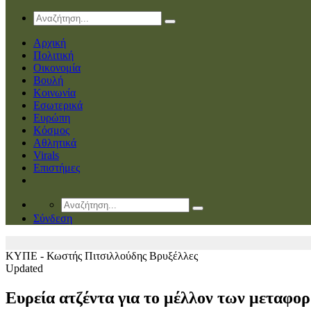
Αρχική
Πολιτική
Οικονομία
Βουλή
Κοινωνία
Εσωτερικά
Ευρώπη
Κόσμος
Αθλητικά
Virals
Επιστήμες
Σύνδεση
ΚΥΠΕ - Κωστής Πιτσιλλούδης
Βρυξέλλες
Updated
Ευρεία ατζέντα για το μέλλον των μεταφ