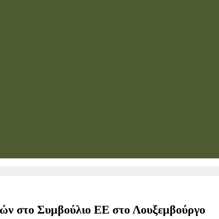
ορών στο Συμβούλιο ΕΕ στο Λουξεμβούργο