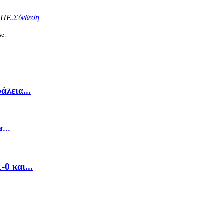
ΥΠΕ.
Σύνδεση
se.
λεια...
...
0 και...