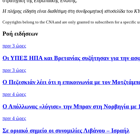
στρατηγική της Ευρωπαϊκής Ένωσης.
Η πλήρης είδηση είναι διαθέσιμη στη συνδρομητική ιστοσελίδα του Κ
Copyrights belong to the CNA and are only granted to subscribers for a specific u
Ροή ειδήσεων
πριν 3 ώρες
Οι ΥΠΕΞ ΗΠΑ και Βρετανίας συζήτησαν για την ασφά
πριν 3 ώρες
Ο Πεζεσκιάν λέει ότι η επικοινωνία με τον Μοτζτάμπα
πριν 4 ώρες
Ο Απόλλωνας «λύγισε» την Μπραν στη Νορβηγία με 1-
πριν 4 ώρες
Σε οριακό σημείο οι συνομιλίες Λιβάνου – Ισραήλ