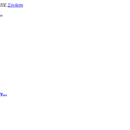
ΥΠΕ.
Σύνδεση
se.
...