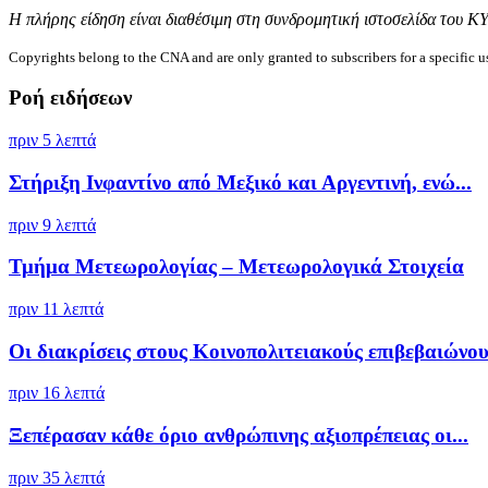
Η πλήρης είδηση είναι διαθέσιμη στη συνδρομητική ιστοσελίδα του Κ
Copyrights belong to the CNA and are only granted to subscribers for a specific u
Ροή ειδήσεων
πριν 5 λεπτά
Στήριξη Ινφαντίνο από Μεξικό και Αργεντινή, ενώ...
πριν 9 λεπτά
Τμήμα Μετεωρολογίας – Μετεωρολογικά Στοιχεία
πριν 11 λεπτά
Οι διακρίσεις στους Κοινοπολιτειακούς επιβεβαιώνουν
πριν 16 λεπτά
Ξεπέρασαν κάθε όριο ανθρώπινης αξιοπρέπειας οι...
πριν 35 λεπτά