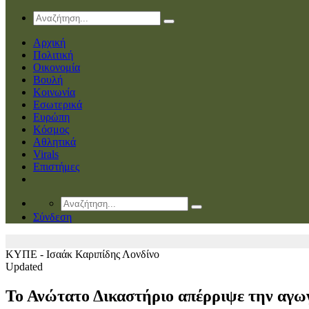
Αρχική
Πολιτική
Οικονομία
Βουλή
Κοινωνία
Εσωτερικά
Ευρώπη
Κόσμος
Αθλητικά
Virals
Επιστήμες
Σύνδεση
ΚΥΠΕ - Ισαάκ Καριπίδης
Λονδίνο
Updated
Το Ανώτατο Δικαστήριο απέρριψε την αγωγ