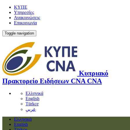
ΚΥΠΕ
Υπηρεσίες
Ανακοινώσεις
Επικοινωνία
Toggle navigation
Κυπριακό
Πρακτορείο Ειδήσεων
CNA
CNA
Ελληνικά
English
Türkçe
عربي
Ελληνικά
English
Türkçe