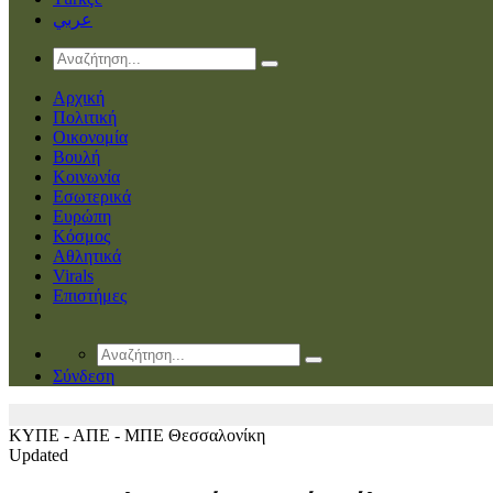
عربي
Αρχική
Πολιτική
Οικονομία
Βουλή
Κοινωνία
Εσωτερικά
Ευρώπη
Κόσμος
Αθλητικά
Virals
Επιστήμες
Σύνδεση
ΚΥΠΕ - ΑΠΕ - ΜΠΕ
Θεσσαλονίκη
Updated