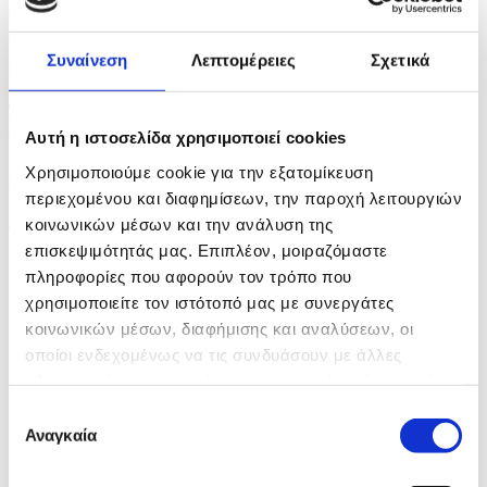
Στα ημιτελικά του Ευρωμπάσκετ U16 η Εθνική
Κορασίδων...
Συναίνεση
Λεπτομέρειες
Σχετικά
πριν 23 λεπτά
Το κομμάτι πύραυλου που προσέκρουσε στη Σελήνη
γίνεται...
Αυτή η ιστοσελίδα χρησιμοποιεί cookies
Χρησιμοποιούμε cookie για την εξατομίκευση
πριν 43 λεπτά
περιεχομένου και διαφημίσεων, την παροχή λειτουργιών
Εννέα συλλήψεις και εκατοντάδες καταγγελίες για...
κοινωνικών μέσων και την ανάλυση της
επισκεψιμότητάς μας. Επιπλέον, μοιραζόμαστε
πληροφορίες που αφορούν τον τρόπο που
χρησιμοποιείτε τον ιστότοπό μας με συνεργάτες
κοινωνικών μέσων, διαφήμισης και αναλύσεων, οι
οποίοι ενδεχομένως να τις συνδυάσουν με άλλες
πληροφορίες που τους έχετε παραχωρήσει ή τις οποίες
έχουν συλλέξει σε σχέση με την από μέρους σας χρήση
Επιλογή
των υπηρεσιών τους.
Αναγκαία
συγκατάθεσης