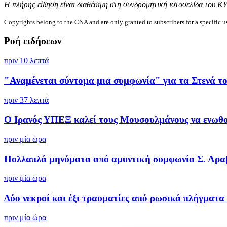
Η πλήρης είδηση είναι διαθέσιμη στη συνδρομητική ιστοσελίδα του Κ
Copyrights belong to the CNA and are only granted to subscribers for a specific u
Ροή ειδήσεων
πριν 10 λεπτά
"Αναμένεται σύντομα μια συμφωνία" για τα Στενά του
πριν 37 λεπτά
Ο Ιρανός ΥΠΕΞ καλεί τους Μουσουλμάνους να ενωθού
πριν μία ώρα
Πολλαπλά μηνύματα από αμυντική συμφωνία Σ. Αραβί
πριν μία ώρα
Δύο νεκροί και έξι τραυματίες από ρωσικά πλήγματα 
πριν μία ώρα