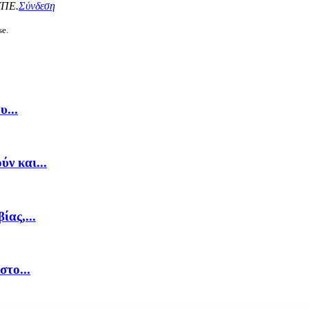
ΥΠΕ.
Σύνδεση
se.
...
ν και...
ας,...
στο...