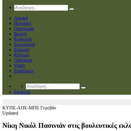
Αρχική
Πολιτική
Οικονομία
Βουλή
Κοινωνία
Εσωτερικά
Ευρώπη
Κόσμος
Αθλητικά
Virals
Επιστήμες
Σύνδεση
ΚΥΠΕ-ΑΠΕ-ΜΠΕ
Γερεβάν
Updated
Νίκη Νικόλ Πασινιάν στις βουλευτικές εκλ