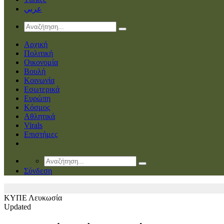
عربي
Αρχική
Πολιτική
Οικονομία
Βουλή
Κοινωνία
Εσωτερικά
Ευρώπη
Κόσμος
Αθλητικά
Virals
Επιστήμες
Σύνδεση
ΚΥΠΕ
Λευκωσία
Updated