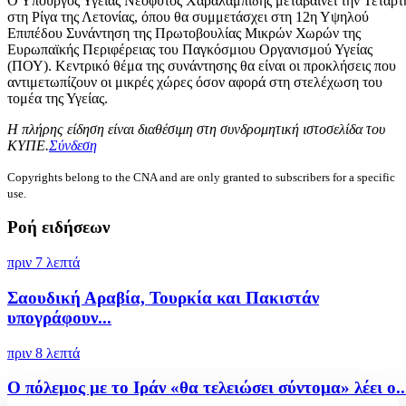
Ο Υπουργός Υγείας Νεόφυτος Χαραλαμπίδης μεταβαίνει την Τετάρτ
στη Ρίγα της Λετονίας, όπου θα συμμετάσχει στη 12η Υψηλού
Επιπέδου Συνάντηση της Πρωτοβουλίας Μικρών Χωρών της
Ευρωπαϊκής Περιφέρειας του Παγκόσμιου Οργανισμού Υγείας
(ΠΟΥ). Κεντρικό θέμα της συνάντησης θα είναι οι προκλήσεις που
αντιμετωπίζουν οι μικρές χώρες όσον αφορά στη στελέχωση του
τομέα της Υγείας.
Η πλήρης είδηση είναι διαθέσιμη στη συνδρομητική ιστοσελίδα του
ΚΥΠΕ.
Σύνδεση
Copyrights belong to the CNA and are only granted to subscribers for a specific
use.
Ροή ειδήσεων
πριν 7 λεπτά
Σαουδική Αραβία, Τουρκία και Πακιστάν
υπογράφουν...
πριν 8 λεπτά
Ο πόλεμος με το Ιράν «θα τελειώσει σύντομα» λέει ο..