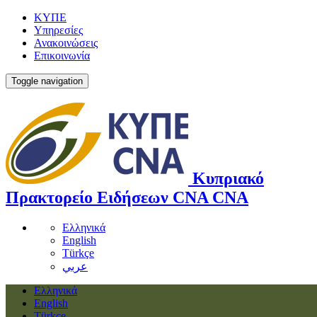
ΚΥΠΕ
Υπηρεσίες
Ανακοινώσεις
Επικοινωνία
Toggle navigation
Κυπριακό
Πρακτορείο Ειδήσεων
CNA
CNA
Ελληνικά
English
Türkçe
عربي
Ελληνικά
English
Türkçe