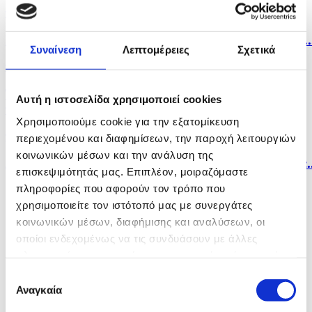
πριν 9 λεπτά
Στους 58 οι νεκροί, δεκάδες τραυματίες από επίθεση..
Συναίνεση
Λεπτομέρειες
Σχετικά
πριν 16 λεπτά
To φετινό καλοκαίρι είναι το θερμότερο του
Αυτή η ιστοσελίδα χρησιμοποιεί cookies
τελευταίου...
Χρησιμοποιούμε cookie για την εξατομίκευση
πριν 20 λεπτά
περιεχομένου και διαφημίσεων, την παροχή λειτουργιών
κοινωνικών μέσων και την ανάλυση της
Δύο νεκροί και 13 τραυματίες από έκρηξη βόμβας σε..
επισκεψιμότητάς μας. Επιπλέον, μοιραζόμαστε
πληροφορίες που αφορούν τον τρόπο που
χρησιμοποιείτε τον ιστότοπό μας με συνεργάτες
κοινωνικών μέσων, διαφήμισης και αναλύσεων, οι
οποίοι ενδεχομένως να τις συνδυάσουν με άλλες
πληροφορίες που τους έχετε παραχωρήσει ή τις οποίες
έχουν συλλέξει σε σχέση με την από μέρους σας χρήση
Επιλογή
των υπηρεσιών τους.
Αναγκαία
συγκατάθεσης