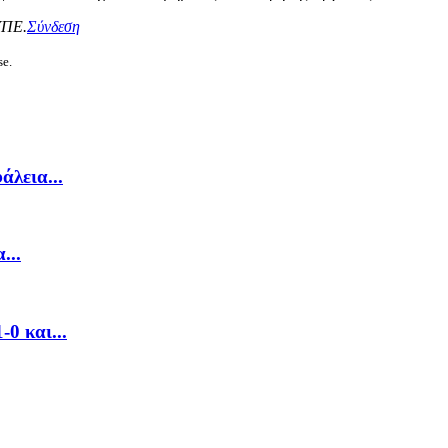
ΥΠΕ.
Σύνδεση
se.
λεια...
...
0 και...