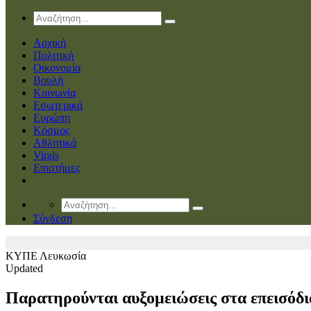
Αρχική
Πολιτική
Οικονομία
Βουλή
Κοινωνία
Εσωτερικά
Ευρώπη
Κόσμος
Αθλητικά
Virals
Επιστήμες
Σύνδεση
ΚΥΠΕ
Λευκωσία
Updated
Παρατηρούνται αυξομειώσεις στα επεισόδι