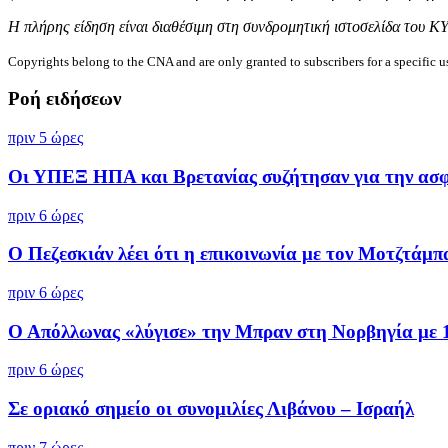
Η πλήρης είδηση είναι διαθέσιμη στη συνδρομητική ιστοσελίδα του Κ
Copyrights belong to the CNA and are only granted to subscribers for a specific u
Ροή ειδήσεων
πριν 5 ώρες
Οι ΥΠΕΞ ΗΠΑ και Βρετανίας συζήτησαν για την ασφά
πριν 6 ώρες
Ο Πεζεσκιάν λέει ότι η επικοινωνία με τον Μοτζτάμπα
πριν 6 ώρες
Ο Απόλλωνας «λύγισε» την Μπραν στη Νορβηγία με 1-
πριν 6 ώρες
Σε οριακό σημείο οι συνομιλίες Λιβάνου – Ισραήλ
πριν 7 ώρες