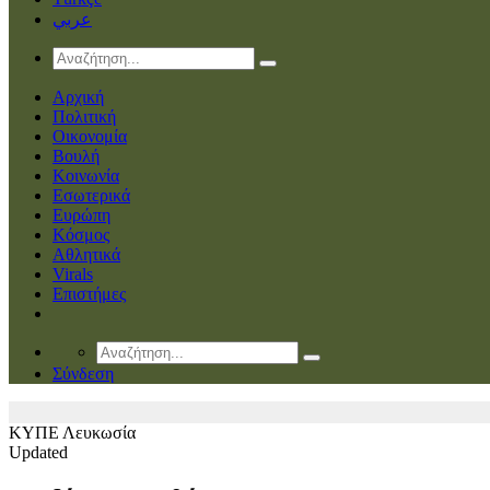
عربي
Αρχική
Πολιτική
Οικονομία
Βουλή
Κοινωνία
Εσωτερικά
Ευρώπη
Κόσμος
Αθλητικά
Virals
Επιστήμες
Σύνδεση
ΚΥΠΕ
Λευκωσία
Updated