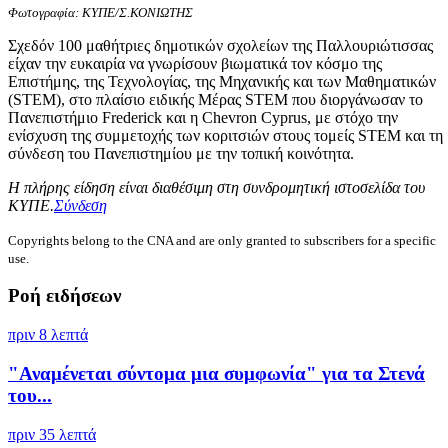
Φωτογραφία: ΚΥΠΕ/Σ.ΚΟΝΙΩΤΗΣ
Σχεδόν 100 μαθήτριες δημοτικών σχολείων της Παλλουριώτισσας
είχαν την ευκαιρία να γνωρίσουν βιωματικά τον κόσμο της
Επιστήμης, της Τεχνολογίας, της Μηχανικής και των Μαθηματικών
(STEM), στο πλαίσιο ειδικής Μέρας STEM που διοργάνωσαν το
Πανεπιστήμιο Frederick και η Chevron Cyprus, με στόχο την
ενίσχυση της συμμετοχής των κοριτσιών στους τομείς STEM και τη
σύνδεση του Πανεπιστημίου με την τοπική κοινότητα.
Η πλήρης είδηση είναι διαθέσιμη στη συνδρομητική ιστοσελίδα του
ΚΥΠΕ.
Σύνδεση
Copyrights belong to the CNA and are only granted to subscribers for a specific
use.
Ροή ειδήσεων
πριν 8 λεπτά
"Αναμένεται σύντομα μια συμφωνία" για τα Στενά
του...
πριν 35 λεπτά