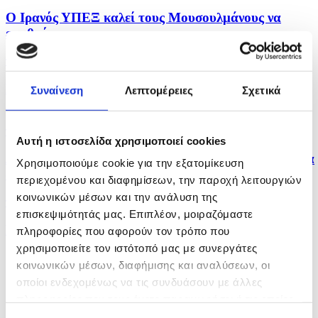
Ο Ιρανός ΥΠΕΞ καλεί τους Μουσουλμάνους να
ενωθούν και...
πριν μία ώρα
Πολλαπλά μηνύματα από αμυντική συμφωνία Σ.
Συναίνεση
Λεπτομέρειες
Σχετικά
Αραβίας,...
πριν μία ώρα
Αυτή η ιστοσελίδα χρησιμοποιεί cookies
Δύο νεκροί και έξι τραυματίες από ρωσικά πλήγματα
Χρησιμοποιούμε cookie για την εξατομίκευση
στο...
περιεχομένου και διαφημίσεων, την παροχή λειτουργιών
κοινωνικών μέσων και την ανάλυση της
πριν μία ώρα
επισκεψιμότητάς μας. Επιπλέον, μοιραζόμαστε
Η Αμερικανική Γερουσία ενέκρινε νέες κυρώσεις σε
πληροφορίες που αφορούν τον τρόπο που
βάρος...
χρησιμοποιείτε τον ιστότοπό μας με συνεργάτες
κοινωνικών μέσων, διαφήμισης και αναλύσεων, οι
οποίοι ενδεχομένως να τις συνδυάσουν με άλλες
πληροφορίες που τους έχετε παραχωρήσει ή τις οποίες
έχουν συλλέξει σε σχέση με την από μέρους σας χρήση