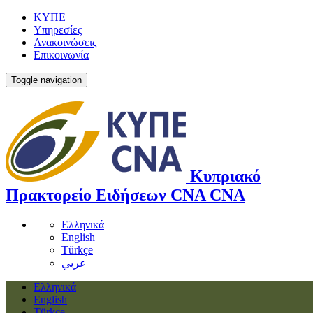
ΚΥΠΕ
Υπηρεσίες
Ανακοινώσεις
Επικοινωνία
Toggle navigation
Κυπριακό
Πρακτορείο Ειδήσεων
CNA
CNA
Ελληνικά
English
Türkçe
عربي
Ελληνικά
English
Türkçe