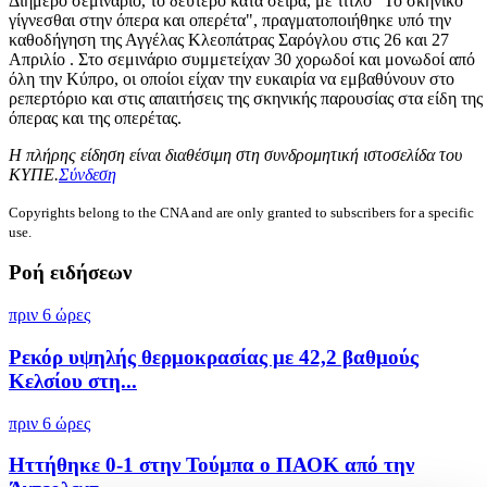
Διήμερο σεμινάριο, το δεύτερο κατά σειρά, με τίτλο "Το σκηνικό
γίγνεσθαι στην όπερα και οπερέτα", πραγματοποιήθηκε υπό την
καθοδήγηση της Αγγέλας Κλεοπάτρας Σαρόγλου στις 26 και 27
Απριλίο . Στο σεμινάριο συμμετείχαν 30 χορωδοί και μονωδοί από
όλη την Κύπρο, οι οποίοι είχαν την ευκαιρία να εμβαθύνουν στο
ρεπερτόριο και στις απαιτήσεις της σκηνικής παρουσίας στα είδη της
όπερας και της οπερέτας.
Η πλήρης είδηση είναι διαθέσιμη στη συνδρομητική ιστοσελίδα του
ΚΥΠΕ.
Σύνδεση
Copyrights belong to the CNA and are only granted to subscribers for a specific
use.
Ροή ειδήσεων
πριν 6 ώρες
Ρεκόρ υψηλής θερμοκρασίας με 42,2 βαθμούς
Κελσίου στη...
πριν 6 ώρες
Ηττήθηκε 0-1 στην Τούμπα ο ΠΑΟΚ από την