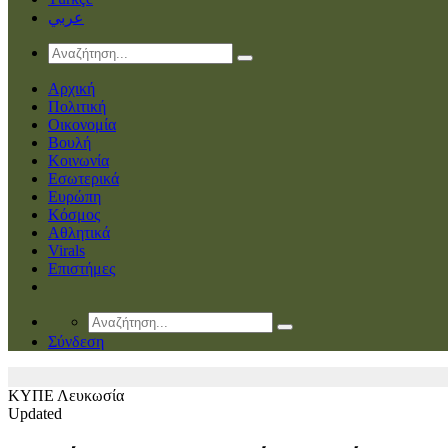
عربي
Αρχική
Πολιτική
Οικονομία
Βουλή
Κοινωνία
Εσωτερικά
Ευρώπη
Κόσμος
Αθλητικά
Virals
Επιστήμες
Σύνδεση
ΚΥΠΕ
Λευκωσία
Updated