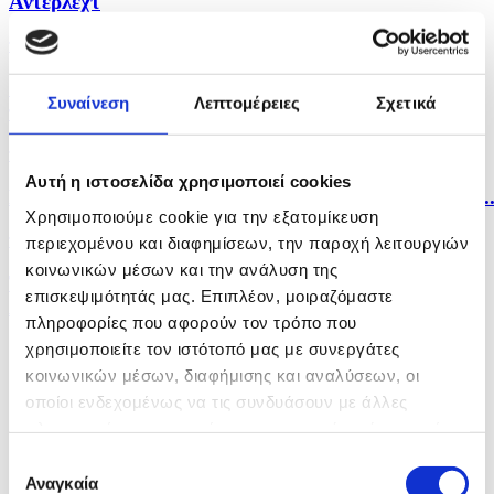
Άντερλεχτ
πριν 6 ώρες
Ο ΔΟΑΕ προειδοποιεί για την κατάσταση στον
Συναίνεση
Λεπτομέρειες
Σχετικά
πυρηνικό...
πριν 7 ώρες
Αυτή η ιστοσελίδα χρησιμοποιεί cookies
Η Κύπρος δεν αποτελεί πρόβλημα αλλά λύση για την..
Χρησιμοποιούμε cookie για την εξατομίκευση
πριν 7 ώρες
περιεχομένου και διαφημίσεων, την παροχή λειτουργιών
κοινωνικών μέσων και την ανάλυση της
Το ISIL/DAESH προσαρμόζεται και ενισχύεται στην
επισκεψιμότητάς μας. Επιπλέον, μοιραζόμαστε
Αφρική...
πληροφορίες που αφορούν τον τρόπο που
χρησιμοποιείτε τον ιστότοπό μας με συνεργάτες
κοινωνικών μέσων, διαφήμισης και αναλύσεων, οι
οποίοι ενδεχομένως να τις συνδυάσουν με άλλες
πληροφορίες που τους έχετε παραχωρήσει ή τις οποίες
έχουν συλλέξει σε σχέση με την από μέρους σας χρήση
Επιλογή
των υπηρεσιών τους.
Αναγκαία
συγκατάθεσης