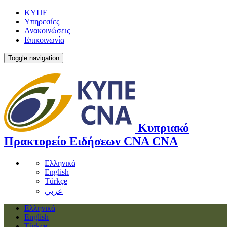
ΚΥΠΕ
Υπηρεσίες
Ανακοινώσεις
Επικοινωνία
Toggle navigation
Κυπριακό
Πρακτορείο Ειδήσεων
CNA
CNA
Ελληνικά
English
Türkçe
عربي
Ελληνικά
English
Türkçe