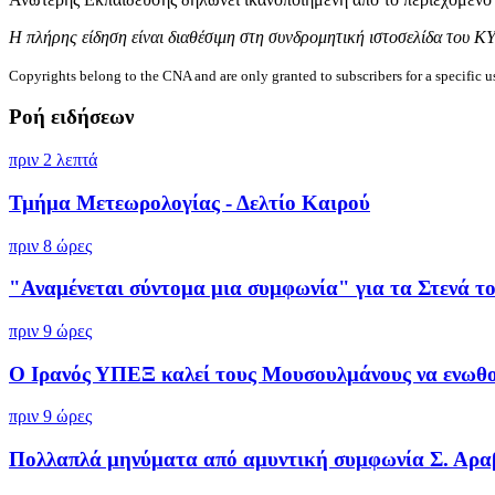
Η πλήρης είδηση είναι διαθέσιμη στη συνδρομητική ιστοσελίδα του Κ
Copyrights belong to the CNA and are only granted to subscribers for a specific u
Ροή ειδήσεων
πριν 2 λεπτά
Τμήμα Μετεωρολογίας - Δελτίο Καιρού
πριν 8 ώρες
"Αναμένεται σύντομα μια συμφωνία" για τα Στενά του
πριν 9 ώρες
Ο Ιρανός ΥΠΕΞ καλεί τους Μουσουλμάνους να ενωθού
πριν 9 ώρες
Πολλαπλά μηνύματα από αμυντική συμφωνία Σ. Αραβί