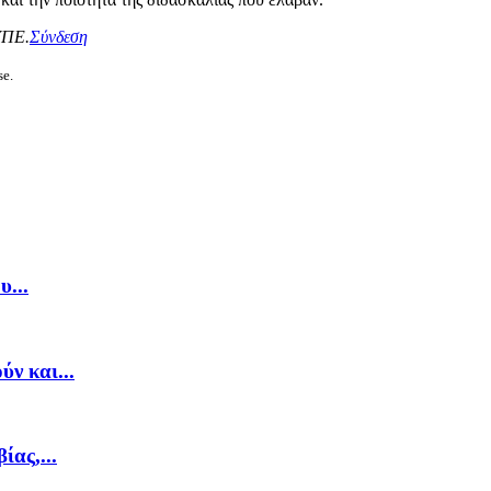
ΥΠΕ.
Σύνδεση
se.
...
ν και...
ας,...