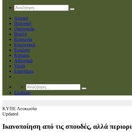
Αρχική
Πολιτική
Οικονομία
Βουλή
Κοινωνία
Εσωτερικά
Ευρώπη
Κόσμος
Αθλητικά
Virals
Επιστήμες
Σύνδεση
ΚΥΠΕ
Λευκωσία
Updated
Ικανοποίηση από τις σπουδές, αλλά περιορ