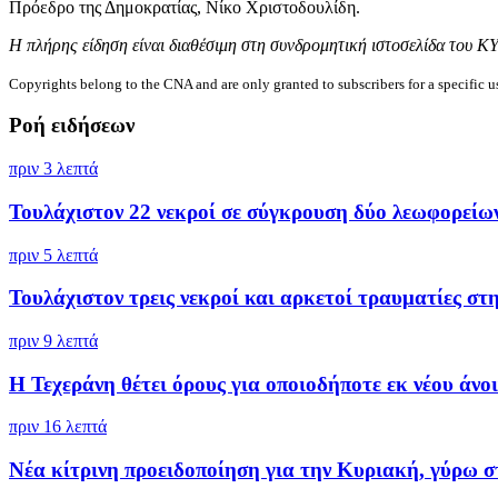
Πρόεδρο της Δημοκρατίας, Νίκο Χριστοδουλίδη.
Η πλήρης είδηση είναι διαθέσιμη στη συνδρομητική ιστοσελίδα του Κ
Copyrights belong to the CNA and are only granted to subscribers for a specific u
Ροή ειδήσεων
πριν 3 λεπτά
Τουλάχιστον 22 νεκροί σε σύγκρουση δύο λεωφορείων 
πριν 5 λεπτά
Τουλάχιστον τρεις νεκροί και αρκετοί τραυματίες στην
πριν 9 λεπτά
Η Τεχεράνη θέτει όρους για οποιοδήποτε εκ νέου άνοι
πριν 16 λεπτά
Νέα κίτρινη προειδοποίηση για την Κυριακή, γύρω στ