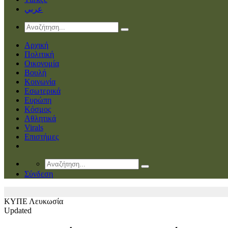
عربي
Αρχική
Πολιτική
Οικονομία
Βουλή
Κοινωνία
Εσωτερικά
Ευρώπη
Κόσμος
Αθλητικά
Virals
Επιστήμες
Σύνδεση
ΚΥΠΕ
Λευκωσία
Updated