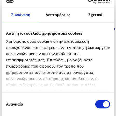
Πρώτο βήμα πρόκρισης στα πλέι οφ του Europa
League...
Συναίνεση
Λεπτομέρειες
Σχετικά
πριν 20 λεπτά
Η Ρωσία κατέρριψε 605 ουκρανικά drones κατά τη...
Αυτή η ιστοσελίδα χρησιμοποιεί cookies
πριν 20 λεπτά
Χρησιμοποιούμε cookie για την εξατομίκευση
Υπό πλήρη έλεγχο δασική πυρκαγιά στον Άγιο
περιεχομένου και διαφημίσεων, την παροχή λειτουργιών
Ιωάννη...
κοινωνικών μέσων και την ανάλυση της
επισκεψιμότητάς μας. Επιπλέον, μοιραζόμαστε
πληροφορίες που αφορούν τον τρόπο που
χρησιμοποιείτε τον ιστότοπό μας με συνεργάτες
κοινωνικών μέσων, διαφήμισης και αναλύσεων, οι
οποίοι ενδεχομένως να τις συνδυάσουν με άλλες
πληροφορίες που τους έχετε παραχωρήσει ή τις οποίες
έχουν συλλέξει σε σχέση με την από μέρους σας χρήση
Επιλογή
των υπηρεσιών τους.
Αναγκαία
συγκατάθεσης