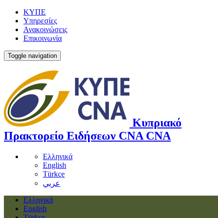
ΚΥΠΕ
Υπηρεσίες
Ανακοινώσεις
Επικοινωνία
Toggle navigation
Κυπριακό
Πρακτορείο Ειδήσεων
CNA
CNA
Ελληνικά
English
Türkçe
عربي
Ελληνικά
English
Türkçe