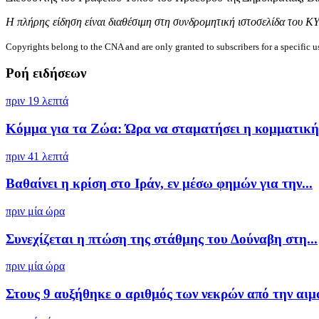
Η πλήρης είδηση είναι διαθέσιμη στη συνδρομητική ιστοσελίδα του Κ
Copyrights belong to the CNA and are only granted to subscribers for a specific u
Ροή ειδήσεων
πριν 19 λεπτά
Κόμμα για τα Ζώα: Ώρα να σταματήσει η κομματική 
πριν 41 λεπτά
Βαθαίνει η κρίση στο Ιράν, εν μέσω φημών για την...
πριν μία ώρα
Συνεχίζεται η πτώση της στάθμης του Δούναβη στη...
πριν μία ώρα
Στους 9 αυξήθηκε ο αριθμός των νεκρών από την αιμ