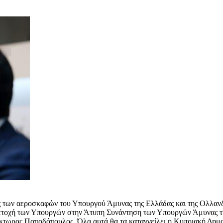
 των αεροσκαφών του Υπουργού Άμυνας της Ελλάδας και της Ολλανδί
μμετοχή των Υπουργών στην Άτυπη Συνάντηση των Υπουργών Άμυνας
κτωρας Παπαδόπουλος. Όλα αυτά θα τα καταγγείλει η Κυπριακή Δημοκ