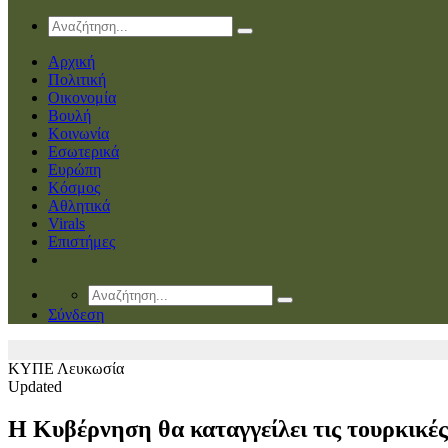
Αρχική
Πολιτική
Οικονομία
Βουλή
Κοινωνία
Εσωτερικά
Ευρώπη
Κόσμος
Αθλητικά
Virals
Επιστήμες
Σύνδεση
ΚΥΠΕ
Λευκωσία
Updated
Η Κυβέρνηση θα καταγγείλει τις τουρκικ