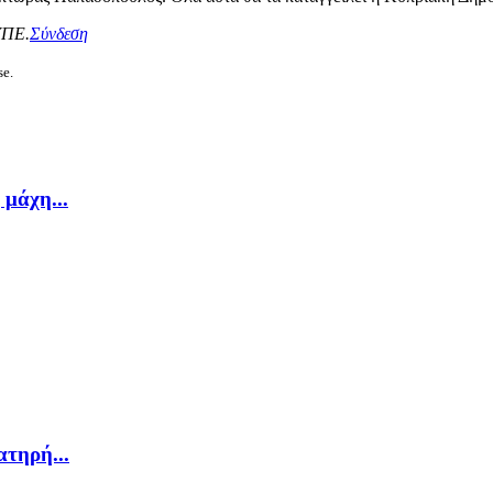
ΥΠΕ.
Σύνδεση
se.
μάχη...
ατηρή...