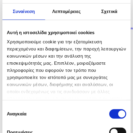
ένα...
Συναίνεση
Λεπτομέρειες
Σχετικά
πριν μία ώρα
Εντατικοποιούνται οι προσπάθειες για εκτέλεση των..
Αυτή η ιστοσελίδα χρησιμοποιεί cookies
πριν 2 ώρες
Χρησιμοποιούμε cookie για την εξατομίκευση
περιεχομένου και διαφημίσεων, την παροχή λειτουργιών
Παλαιστίνη: Η Χαμάς δηλώνει εκ νέου έτοιμη να...
κοινωνικών μέσων και την ανάλυση της
επισκεψιμότητάς μας. Επιπλέον, μοιραζόμαστε
πληροφορίες που αφορούν τον τρόπο που
χρησιμοποιείτε τον ιστότοπό μας με συνεργάτες
κοινωνικών μέσων, διαφήμισης και αναλύσεων, οι
οποίοι ενδεχομένως να τις συνδυάσουν με άλλες
πληροφορίες που τους έχετε παραχωρήσει ή τις οποίες
έχουν συλλέξει σε σχέση με την από μέρους σας χρήση
Επιλογή
των υπηρεσιών τους.
Αναγκαία
συγκατάθεσης
Προτιμήσεις