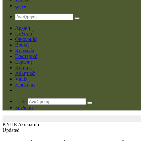
عربي
Αρχική
Πολιτική
Οικονομία
Βουλή
Κοινωνία
Εσωτερικά
Ευρώπη
Κόσμος
Αθλητικά
Virals
Επιστήμες
Σύνδεση
ΚΥΠΕ
Λευκωσία
Updated