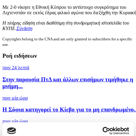
Με 2-0 νίκησε η Εθνική Κύπρου το αντίστοιχο συγκρότημα του
Λιχτενστάιν σε εκτός έδρας φιλικό αγώνα που διεξήχθη την Κυριακή
Η πλήρης είδηση είναι διαθέσιμη στη συνδρομητική ιστοσελίδα του
ΚΥΠΕ.
Σύνδεση
Copyrights belong to the CNA and are only granted to subscribers for a specific
use.
Ροή ειδήσεων
πριν 24 λεπτά
Στην παρουσία ΠτΔ και άλλων επισήμων τιμήθηκε η
μνήμη...
πριν μία ώρα
Η Σόφια κατηγορεί το Κίεβο για το μη επανδρωμένο..
πριν μία ώρα
Λίβανος: Η Βηρυτός αναφέρει ισραηλινή εισβολή σε