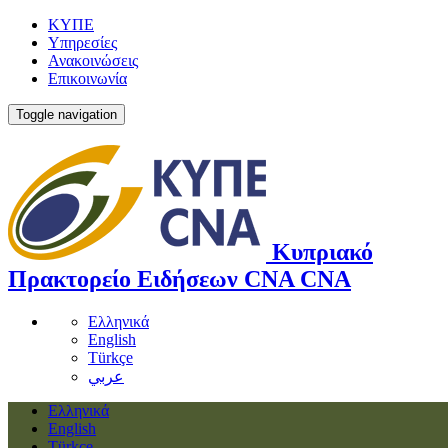
ΚΥΠΕ
Υπηρεσίες
Ανακοινώσεις
Επικοινωνία
Toggle navigation
Κυπριακό
Πρακτορείο Ειδήσεων
CNA
CNA
Ελληνικά
English
Türkçe
عربي
Ελληνικά
English
Türkçe