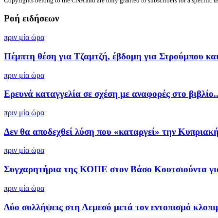
Copyrights belong to the CNA and are only granted to subscribers for a specific u
Ροή ειδήσεων
πριν μία ώρα
Πέμπτη θέση για Τζαμτζή, έβδομη για Στρούμπου και 
πριν μία ώρα
Ερευνά καταγγελία σε σχέση με αναφορές στο βιβλίο..
πριν μία ώρα
Δεν θα αποδεχθεί λύση που «καταργεί» την Κυπριακή.
πριν μία ώρα
Συγχαρητήρια της ΚΟΠΕ στον Βάσο Κουτσιούντα για 
πριν μία ώρα
Δύο συλλήψεις στη Λεμεσό μετά τον εντοπισμό κλοπιμ