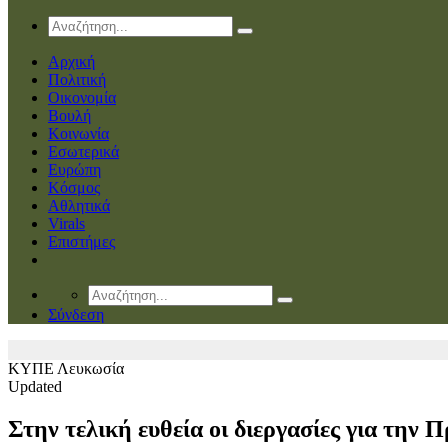
Αρχική
Πολιτική
Οικονομία
Βουλή
Κοινωνία
Εσωτερικά
Ευρώπη
Κόσμος
Αθλητικά
Virals
Επιστήμες
Σύνδεση
ΚΥΠΕ
Λευκωσία
Updated
Στην τελική ευθεία οι διεργασίες για την 