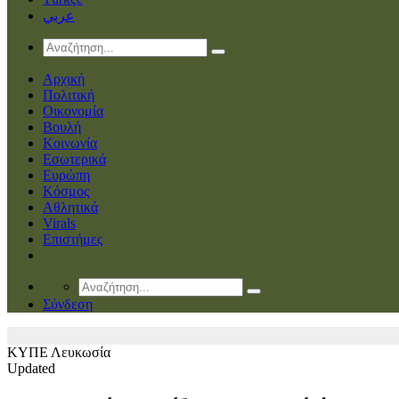
عربي
Αρχική
Πολιτική
Οικονομία
Βουλή
Κοινωνία
Εσωτερικά
Ευρώπη
Κόσμος
Αθλητικά
Virals
Επιστήμες
Σύνδεση
ΚΥΠΕ
Λευκωσία
Updated