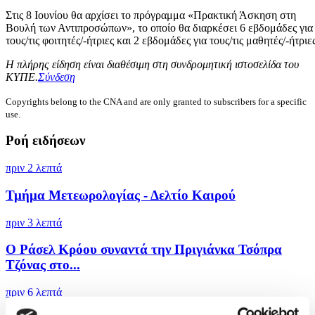
Στις 8 Ιουνίου θα αρχίσει το πρόγραμμα «Πρακτική Άσκηση στη
Βουλή των Αντιπροσώπων», το οποίο θα διαρκέσει 6 εβδομάδες για
τους/τις φοιτητές/-ήτριες και 2 εβδομάδες για τους/τις μαθητές/-ήτριες
Η πλήρης είδηση είναι διαθέσιμη στη συνδρομητική ιστοσελίδα του
ΚΥΠΕ.
Σύνδεση
Copyrights belong to the CNA and are only granted to subscribers for a specific
use.
Ροή ειδήσεων
πριν 2 λεπτά
Τμήμα Μετεωρολογίας - Δελτίο Καιρού
πριν 3 λεπτά
Ο Ράσελ Κρόου συναντά την Πριγιάνκα Τσόπρα
Τζόνας στο...
πριν 6 λεπτά