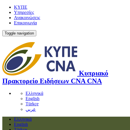
ΚΥΠΕ
Υπηρεσίες
Ανακοινώσεις
Επικοινωνία
Toggle navigation
Κυπριακό
Πρακτορείο Ειδήσεων
CNA
CNA
Ελληνικά
English
Türkçe
عربي
Ελληνικά
English
Türkçe