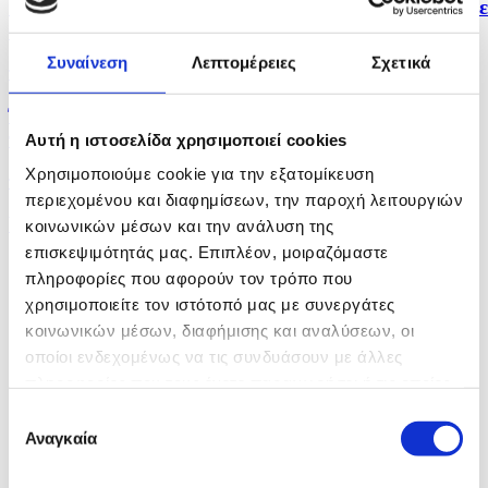
Ζελένσκι: Έως και 50.000 Βορειοκορεάτες στρατιώτε
θα...
Συναίνεση
Λεπτομέρειες
Σχετικά
πριν 11 λεπτά
Έκθεση αφιερωμένη στους "μαύρους δημιουργούς"
του...
Αυτή η ιστοσελίδα χρησιμοποιεί cookies
Χρησιμοποιούμε cookie για την εξατομίκευση
πριν 14 λεπτά
περιεχομένου και διαφημίσεων, την παροχή λειτουργιών
Υπό έλεγχο φωτιά στον ΧΥΤΑ στην περιοχή Αγίας...
κοινωνικών μέσων και την ανάλυση της
επισκεψιμότητάς μας. Επιπλέον, μοιραζόμαστε
πληροφορίες που αφορούν τον τρόπο που
χρησιμοποιείτε τον ιστότοπό μας με συνεργάτες
κοινωνικών μέσων, διαφήμισης και αναλύσεων, οι
οποίοι ενδεχομένως να τις συνδυάσουν με άλλες
πληροφορίες που τους έχετε παραχωρήσει ή τις οποίες
έχουν συλλέξει σε σχέση με την από μέρους σας χρήση
Επιλογή
των υπηρεσιών τους.
Αναγκαία
συγκατάθεσης