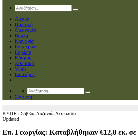
Αρχική
Πολιτική
Οικονομία
Βουλή
Κοινωνία
Εσωτερικά
Ευρώπη
Κόσμος
Αθλητικά
Virals
Επιστήμες
Σύνδεση
ΚΥΠΕ - Σάββας Λαζανιάς
Λευκωσία
Updated
Επ. Γεωργίας: Καταβλήθηκαν €12,8 εκ. σε