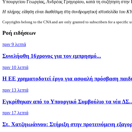
Υπουργείου Γεωργίας, Ανδρέας Γρηγορίου, κατά τη συζήτηση στην Κ
Η πλήρης είδηση είναι διαθέσιμη στη συνδρομητική ιστοσελίδα του Κ
Copyrights belong to the CNA and are only granted to subscribers for a specific u
Ροή ειδήσεων
πριν 9 λεπτά
Συνελήφθη 16χρονος για τον εμπρησμό...
πριν 10 λεπτά
Η ΕΕ χρηματοδοτεί έργο για ασφαλή πρόσβαση παιδι
πριν 13 λεπτά
Εγκρίθηκαν από το Υπουργικό Συμβούλιο τα νέα ΔΣ..
πριν 17 λεπτά
Στ. Χατζηιωάννου: Στήριξη στην προτεινόμενη εξαγορ