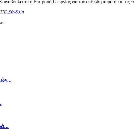
οινοβουλευτική Επιτροπή Γεωργίας για τον αφθώδη πυρετό και τις ε
ΥΠΕ.
Σύνδεση
se.
ών...
.
ά...