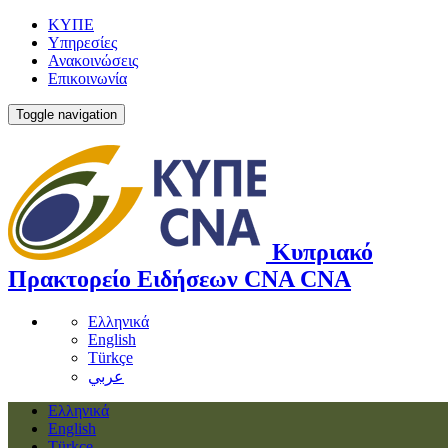
ΚΥΠΕ
Υπηρεσίες
Ανακοινώσεις
Επικοινωνία
Toggle navigation
Κυπριακό
Πρακτορείο Ειδήσεων
CNA
CNA
Ελληνικά
English
Türkçe
عربي
Ελληνικά
English
Türkçe