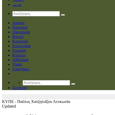
عربي
Αρχική
Πολιτική
Οικονομία
Βουλή
Κοινωνία
Εσωτερικά
Ευρώπη
Κόσμος
Αθλητικά
Virals
Επιστήμες
Σύνδεση
ΚΥΠΕ - Παύλος Χατζηλοΐζου
Λευκωσία
Updated