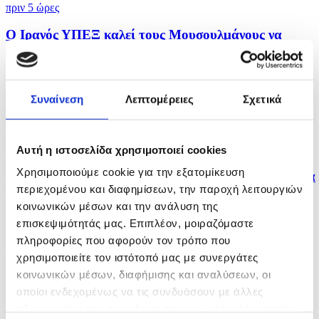
πριν 5 ώρες
Ο Ιρανός ΥΠΕΞ καλεί τους Μουσουλμάνους να
ενωθούν και...
πριν 6 ώρες
Συναίνεση
Λεπτομέρειες
Σχετικά
Πολλαπλά μηνύματα από αμυντική συμφωνία Σ.
Αραβίας,...
πριν 6 ώρες
Αυτή η ιστοσελίδα χρησιμοποιεί cookies
Χρησιμοποιούμε cookie για την εξατομίκευση
Δύο νεκροί και έξι τραυματίες από ρωσικά πλήγματα
περιεχομένου και διαφημίσεων, την παροχή λειτουργιών
στο...
κοινωνικών μέσων και την ανάλυση της
πριν 6 ώρες
επισκεψιμότητάς μας. Επιπλέον, μοιραζόμαστε
πληροφορίες που αφορούν τον τρόπο που
Η Αμερικανική Γερουσία ενέκρινε νέες κυρώσεις σε
χρησιμοποιείτε τον ιστότοπό μας με συνεργάτες
βάρος...
κοινωνικών μέσων, διαφήμισης και αναλύσεων, οι
οποίοι ενδεχομένως να τις συνδυάσουν με άλλες
πληροφορίες που τους έχετε παραχωρήσει ή τις οποίες