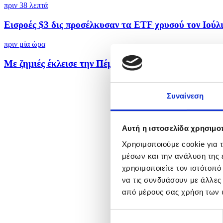
πριν 38 λεπτά
Εισροές $3 δις προσέλκυσαν τα ETF χρυσού τον Ιούλιο
πριν μία ώρα
Με ζημιές έκλεισε την Πέμπτη το ΧΑΚ
Συναίνεση
Αυτή η ιστοσελίδα χρησιμοπ
Χρησιμοποιούμε cookie για 
μέσων και την ανάλυση της
χρησιμοποιείτε τον ιστότοπ
να τις συνδυάσουν με άλλες
από μέρους σας χρήση των 
Επιλογή