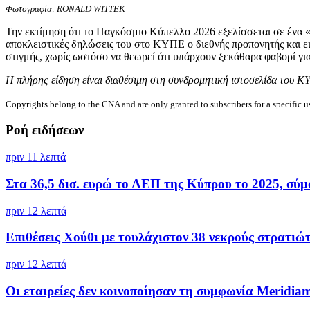
Φωτογραφία: RONALD WITTEK
Την εκτίμηση ότι το Παγκόσμιο Κύπελλο 2026 εξελίσσεται σε ένα «
αποκλειστικές δηλώσεις του στο ΚΥΠΕ ο διεθνής προπονητής και ε
στιγμής, χωρίς ωστόσο να θεωρεί ότι υπάρχουν ξεκάθαρα φαβορί για
Η πλήρης είδηση είναι διαθέσιμη στη συνδρομητική ιστοσελίδα του Κ
Copyrights belong to the CNA and are only granted to subscribers for a specific u
Ροή ειδήσεων
πριν 11 λεπτά
Στα 36,5 δισ. ευρώ το ΑΕΠ της Κύπρου το 2025, σύμ
πριν 12 λεπτά
Επιθέσεις Χούθι με τουλάχιστον 38 νεκρούς στρατιώτε
πριν 12 λεπτά
Οι εταιρείες δεν κοινοποίησαν τη συμφωνία Meridiam