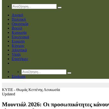
Αρχική
Πολιτική
Οικονομία
Βουλή
Κοινωνία
Εσωτερικά
Ευρώπη
Κόσμος
Αθλητικά
Virals
Επιστήμες
Σύνδεση
ΚΥΠΕ - Θωμάς Κεττένης
Λευκωσία
Updated
Μουντιάλ 2026: Οι προσωπικότητες κάνου