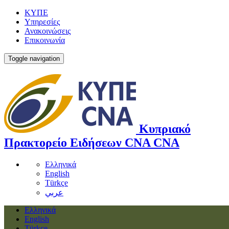
ΚΥΠΕ
Υπηρεσίες
Ανακοινώσεις
Επικοινωνία
Toggle navigation
Κυπριακό
Πρακτορείο Ειδήσεων
CNA
CNA
Ελληνικά
English
Türkçe
عربي
Ελληνικά
English
Türkçe