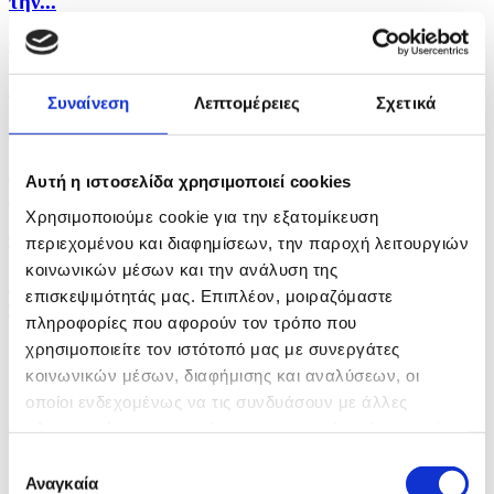
την...
πριν 21 λεπτά
Απόπειρα φόνου εναντίον 53χρονου στην Πάφο
Συναίνεση
Λεπτομέρειες
Σχετικά
πριν 24 λεπτά
Σε επικύρωση και των 4 υποψηφίων για προεδρία
Αυτή η ιστοσελίδα χρησιμοποιεί cookies
ΕΔΕΚ...
Χρησιμοποιούμε cookie για την εξατομίκευση
πριν 30 λεπτά
περιεχομένου και διαφημίσεων, την παροχή λειτουργιών
κοινωνικών μέσων και την ανάλυση της
Ο Τραμπ λέει ότι θα προσβάλει στο Ανώτατο την
επισκεψιμότητάς μας. Επιπλέον, μοιραζόμαστε
παύση...
πληροφορίες που αφορούν τον τρόπο που
χρησιμοποιείτε τον ιστότοπό μας με συνεργάτες
κοινωνικών μέσων, διαφήμισης και αναλύσεων, οι
οποίοι ενδεχομένως να τις συνδυάσουν με άλλες
πληροφορίες που τους έχετε παραχωρήσει ή τις οποίες
έχουν συλλέξει σε σχέση με την από μέρους σας χρήση
Επιλογή
των υπηρεσιών τους.
Αναγκαία
συγκατάθεσης