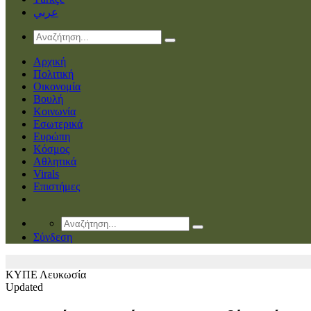
عربي
Αρχική
Πολιτική
Οικονομία
Βουλή
Κοινωνία
Εσωτερικά
Ευρώπη
Κόσμος
Αθλητικά
Virals
Επιστήμες
Σύνδεση
ΚΥΠΕ
Λευκωσία
Updated