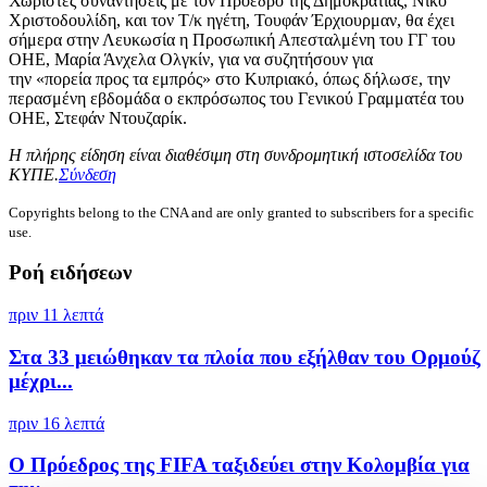
Χωριστές συναντήσεις με τον Πρόεδρο της Δημοκρατίας, Νίκο
Χριστοδουλίδη, και τον Τ/κ ηγέτη, Τουφάν Έρχιουρμαν, θα έχει
σήμερα στην Λευκωσία η Προσωπική Απεσταλμένη του ΓΓ του
ΟΗΕ, Μαρία Άνχελα Ολγκίν, για να συζητήσουν για
την «πορεία προς τα εμπρός» στο Κυπριακό, όπως δήλωσε, την
περασμένη εβδομάδα ο εκπρόσωπος του Γενικού Γραμματέα του
ΟΗΕ, Στεφάν Ντουζαρίκ.
Η πλήρης είδηση είναι διαθέσιμη στη συνδρομητική ιστοσελίδα του
ΚΥΠΕ.
Σύνδεση
Copyrights belong to the CNA and are only granted to subscribers for a specific
use.
Ροή ειδήσεων
πριν 11 λεπτά
Στα 33 μειώθηκαν τα πλοία που εξήλθαν του Ορμούζ
μέχρι...
πριν 16 λεπτά
Ο Πρόεδρος της FIFA ταξιδεύει στην Κολομβία για