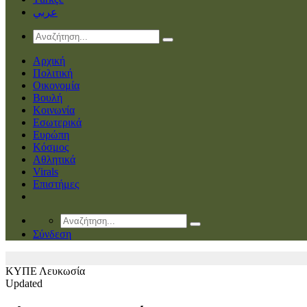
عربي
Αρχική
Πολιτική
Οικονομία
Βουλή
Κοινωνία
Εσωτερικά
Ευρώπη
Κόσμος
Αθλητικά
Virals
Επιστήμες
Σύνδεση
ΚΥΠΕ
Λευκωσία
Updated