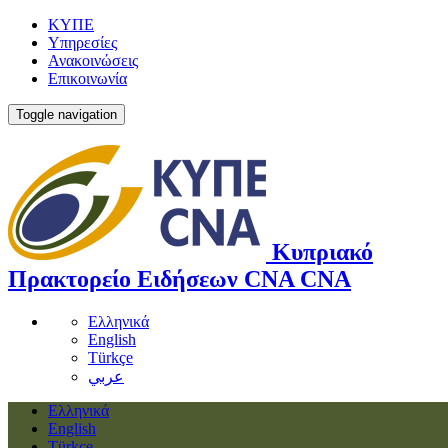
ΚΥΠΕ
Υπηρεσίες
Ανακοινώσεις
Επικοινωνία
Toggle navigation
Κυπριακό
Πρακτορείο Ειδήσεων
CNA
CNA
Ελληνικά
English
Türkçe
عربي
Ελληνικά
English
Türkçe