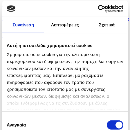
πριν μία ώρα
Πέμπτη η Εθνική Κοριτσιών U16 στα Tennis Europe
Summer...
Συναίνεση
Λεπτομέρειες
Σχετικά
πριν μία ώρα
Αυτή η ιστοσελίδα χρησιμοποιεί cookies
Η καλύτερη τιμή σε ήρωες και αγνοουμένους η...
Χρησιμοποιούμε cookie για την εξατομίκευση
πριν μία ώρα
περιεχομένου και διαφημίσεων, την παροχή λειτουργιών
κοινωνικών μέσων και την ανάλυση της
Συγχαρητήρια ΚΟΠΕ στον επαναδιορισθέντα
Πρόεδρο και το...
επισκεψιμότητάς μας. Επιπλέον, μοιραζόμαστε
πληροφορίες που αφορούν τον τρόπο που
χρησιμοποιείτε τον ιστότοπό μας με συνεργάτες
κοινωνικών μέσων, διαφήμισης και αναλύσεων, οι
οποίοι ενδεχομένως να τις συνδυάσουν με άλλες
πληροφορίες που τους έχετε παραχωρήσει ή τις οποίες
έχουν συλλέξει σε σχέση με την από μέρους σας χρήση
Επιλογή
των υπηρεσιών τους.
Αναγκαία
συγκατάθεσης