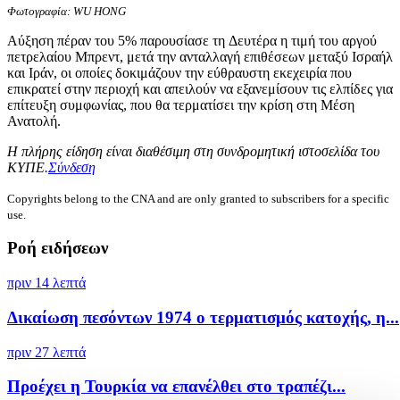
Φωτογραφία: WU HONG
Αύξηση πέραν του 5% παρουσίασε τη Δευτέρα η τιμή του αργού
πετρελαίου Μπρεντ, μετά την ανταλλαγή επιθέσεων μεταξύ Ισραήλ
και Ιράν, οι οποίες δοκιμάζουν την εύθραυστη εκεχειρία που
επικρατεί στην περιοχή και απειλούν να εξανεμίσουν τις ελπίδες για
επίτευξη συμφωνίας, που θα τερματίσει την κρίση στη Μέση
Ανατολή.
Η πλήρης είδηση είναι διαθέσιμη στη συνδρομητική ιστοσελίδα του
ΚΥΠΕ.
Σύνδεση
Copyrights belong to the CNA and are only granted to subscribers for a specific
use.
Ροή ειδήσεων
πριν 14 λεπτά
Δικαίωση πεσόντων 1974 ο τερματισμός κατοχής, η...
πριν 27 λεπτά
Προέχει η Τουρκία να επανέλθει στο τραπέζι...