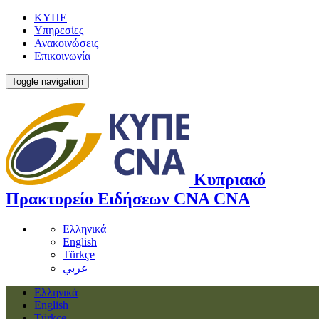
ΚΥΠΕ
Υπηρεσίες
Ανακοινώσεις
Επικοινωνία
Toggle navigation
Κυπριακό
Πρακτορείο Ειδήσεων
CNA
CNA
Ελληνικά
English
Türkçe
عربي
Ελληνικά
English
Türkçe