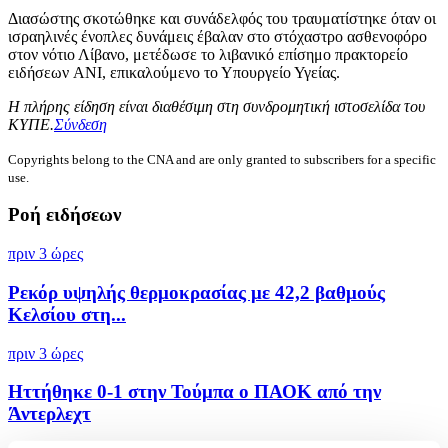
Διασώστης σκοτώθηκε και συνάδελφός του τραυματίστηκε όταν οι
ισραηλινές ένοπλες δυνάμεις έβαλαν στο στόχαστρο ασθενοφόρο
στον νότιο Λίβανο, μετέδωσε το λιβανικό επίσημο πρακτορείο
ειδήσεων ANI, επικαλούμενο το Υπουργείο Υγείας.
Η πλήρης είδηση είναι διαθέσιμη στη συνδρομητική ιστοσελίδα του
ΚΥΠΕ.
Σύνδεση
Copyrights belong to the CNA and are only granted to subscribers for a specific
use.
Ροή ειδήσεων
πριν 3 ώρες
Ρεκόρ υψηλής θερμοκρασίας με 42,2 βαθμούς
Κελσίου στη...
πριν 3 ώρες
Ηττήθηκε 0-1 στην Τούμπα ο ΠΑΟΚ από την
Άντερλεχτ