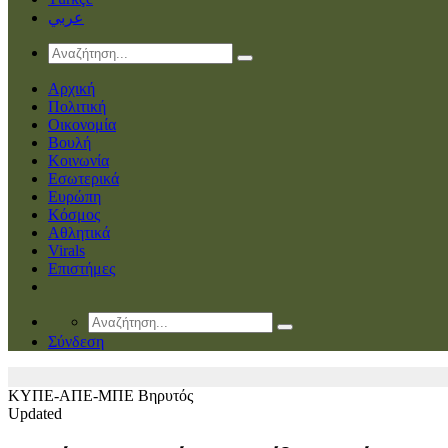
عربي
Αρχική
Πολιτική
Οικονομία
Βουλή
Κοινωνία
Εσωτερικά
Ευρώπη
Κόσμος
Αθλητικά
Virals
Επιστήμες
Σύνδεση
ΚΥΠΕ-ΑΠΕ-ΜΠΕ
Βηρυτός
Updated