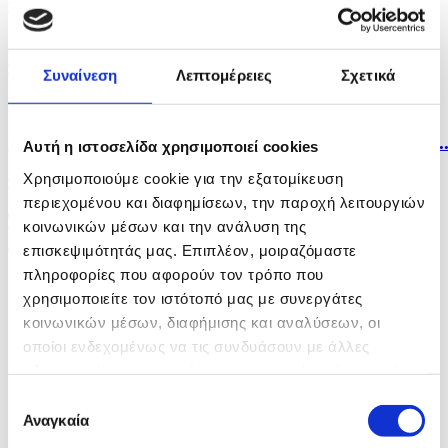
πριν 3 ώρες
Ο ΔΟΑΕ προειδοποιεί για την κατάσταση στον
πυρηνικό...
Συναίνεση
Λεπτομέρειες
Σχετικά
πριν 3 ώρες
Η Κύπρος δεν αποτελεί πρόβλημα αλλά λύση για την..
Αυτή η ιστοσελίδα χρησιμοποιεί cookies
Χρησιμοποιούμε cookie για την εξατομίκευση
πριν 3 ώρες
περιεχομένου και διαφημίσεων, την παροχή λειτουργιών
Το ISIL/DAESH προσαρμόζεται και ενισχύεται στην
κοινωνικών μέσων και την ανάλυση της
Αφρική...
επισκεψιμότητάς μας. Επιπλέον, μοιραζόμαστε
πληροφορίες που αφορούν τον τρόπο που
χρησιμοποιείτε τον ιστότοπό μας με συνεργάτες
κοινωνικών μέσων, διαφήμισης και αναλύσεων, οι
οποίοι ενδεχομένως να τις συνδυάσουν με άλλες
πληροφορίες που τους έχετε παραχωρήσει ή τις οποίες
έχουν συλλέξει σε σχέση με την από μέρους σας χρήση
Επιλογή
των υπηρεσιών τους.
Αναγκαία
συγκατάθεσης