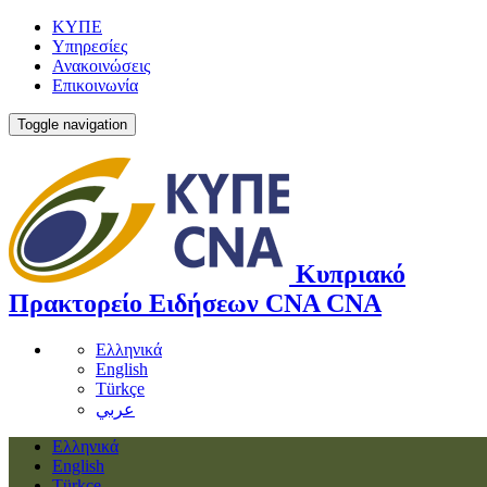
ΚΥΠΕ
Υπηρεσίες
Ανακοινώσεις
Επικοινωνία
Toggle navigation
Κυπριακό
Πρακτορείο Ειδήσεων
CNA
CNA
Ελληνικά
English
Türkçe
عربي
Ελληνικά
English
Türkçe