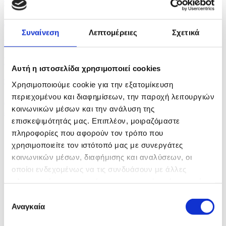
πριν 25 λεπτά
Δείκτης Τιμών Χρηματιστηρίου
Συναίνεση
Λεπτομέρειες
Σχετικά
πριν 33 λεπτά
Η Ιταλία δεν άρει ταξιδιωτικούς περιορισμούς με...
Αυτή η ιστοσελίδα χρησιμοποιεί cookies
πριν 35 λεπτά
Χρησιμοποιούμε cookie για την εξατομίκευση
περιεχομένου και διαφημίσεων, την παροχή λειτουργιών
Αρχαία και σπάνια θρησκευτικά αντικείμενα σε
κοινωνικών μέσων και την ανάλυση της
έκθεση...
επισκεψιμότητάς μας. Επιπλέον, μοιραζόμαστε
πληροφορίες που αφορούν τον τρόπο που
χρησιμοποιείτε τον ιστότοπό μας με συνεργάτες
κοινωνικών μέσων, διαφήμισης και αναλύσεων, οι
οποίοι ενδεχομένως να τις συνδυάσουν με άλλες
πληροφορίες που τους έχετε παραχωρήσει ή τις οποίες
έχουν συλλέξει σε σχέση με την από μέρους σας χρήση
Επιλογή
των υπηρεσιών τους.
Αναγκαία
συγκατάθεσης