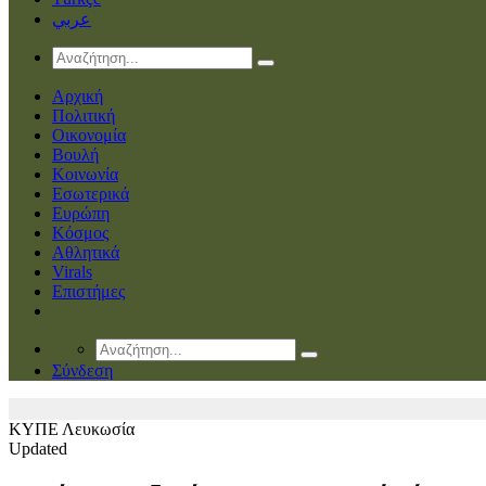
عربي
Αρχική
Πολιτική
Οικονομία
Βουλή
Κοινωνία
Εσωτερικά
Ευρώπη
Κόσμος
Αθλητικά
Virals
Επιστήμες
Σύνδεση
ΚΥΠΕ
Λευκωσία
Updated