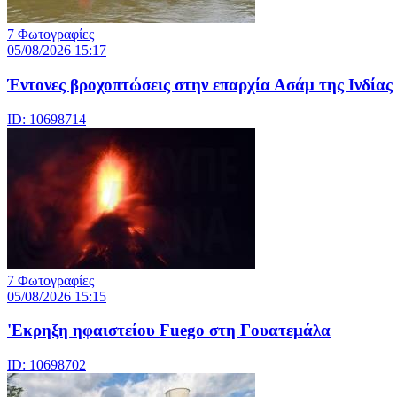
7 Φωτογραφίες
05/08/2026 15:17
Έντονες βροχοπτώσεις στην επαρχία Ασάμ της Ινδίας
ID: 10698714
7 Φωτογραφίες
05/08/2026 15:15
'Εκρηξη ηφαιστείου Fuego στη Γουατεμάλα
ID: 10698702