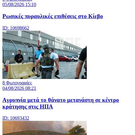
05/08/2026 15:10
Ρωσικές πυραυλικές επιθέσεις στο Κίεβο
ID: 10698662
8 Φωτογραφίες
04/08/2026 08:21
Aγρυπνία μετά το θάνατο μετανάστη σε κέντρο
κράτησης στις ΗΠΑ
ID: 10693432