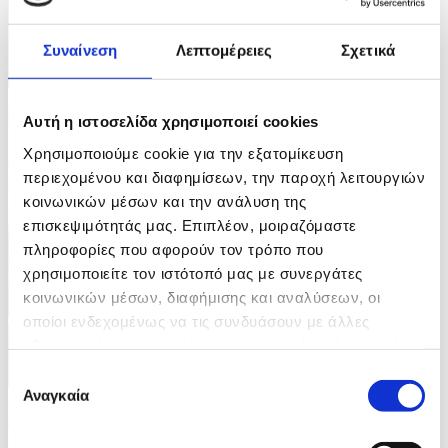
Συναίνεση
Λεπτομέρειες
Σχετικά
5 Φωτογραφίες
07/08/2026 15:34
Αυτή η ιστοσελίδα χρησιμοποιεί cookies
Χρησιμοποιούμε cookie για την εξατομίκευση
Διαμαρτυρίες στην Αργεντινή για ν/σ που αφορά τις
εξώσεις
περιεχομένου και διαφημίσεων, την παροχή λειτουργιών
κοινωνικών μέσων και την ανάλυση της
ID: 10707033
επισκεψιμότητάς μας. Επιπλέον, μοιραζόμαστε
πληροφορίες που αφορούν τον τρόπο που
χρησιμοποιείτε τον ιστότοπό μας με συνεργάτες
κοινωνικών μέσων, διαφήμισης και αναλύσεων, οι
οποίοι ενδεχομένως να τις συνδυάσουν με άλλες
πληροφορίες που τους έχετε παραχωρήσει ή τις οποίες
έχουν συλλέξει σε σχέση με την από μέρους σας χρήση
Επιλογή
των υπηρεσιών τους.
Αναγκαία
συγκατάθεσης
7 Φωτογραφίες
07/08/2026 15:20