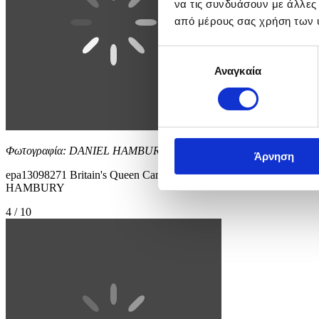
να τις συνδυάσουν με άλλες
από μέρους σας χρήση των 
Επιλογή
Αναγκαία
συγκατάθεσης
Φωτογραφία: DANIEL HAMBURY
Άρνηση
epa13098271 Britain's Queen Camilla (C) speaks with Peter Phillips
HAMBURY
4 / 10