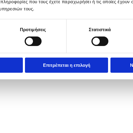
 πληροφορίες που τους έχετε παραχωρήσει ή τις οποίες έχουν σ
υπηρεσιών τους.
Προτιμήσεις
Στατιστικά
Επιτρέπεται η επιλογή
Ν
 (R) and Deborah Jevans (L) in the royal box at centre court at the 