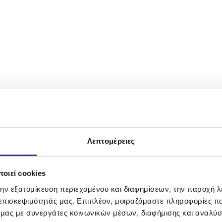
les quarter-final match against Arthur Fery of Britain at the Wimble
Λεπτομέρειες
οιεί cookies
την εξατομίκευση περιεχομένου και διαφημίσεων, την παροχή 
 επισκεψιμότητάς μας. Επιπλέον, μοιραζόμαστε πληροφορίες π
ό μας με συνεργάτες κοινωνικών μέσων, διαφήμισης και αναλύσ