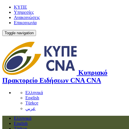
ΚΥΠΕ
Υπηρεσίες
Ανακοινώσεις
Επικοινωνία
Toggle navigation
Κυπριακό
Πρακτορείο Ειδήσεων
CNA
CNA
Ελληνικά
English
Türkçe
عربي
Ελληνικά
English
Türkçe