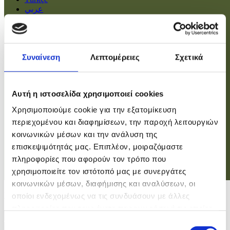
عربي
Αρχική
Πολιτική
Συναίνεση
Λεπτομέρειες
Σχετικά
Οικονομία
Βουλή
Κοινωνία
Εσωτερικά
Αυτή η ιστοσελίδα χρησιμοποιεί cookies
Ευρώπη
Χρησιμοποιούμε cookie για την εξατομίκευση
Κόσμος
Αθλητικά
περιεχομένου και διαφημίσεων, την παροχή λειτουργιών
Virals
κοινωνικών μέσων και την ανάλυση της
Επιστήμες
επισκεψιμότητάς μας. Επιπλέον, μοιραζόμαστε
πληροφορίες που αφορούν τον τρόπο που
χρησιμοποιείτε τον ιστότοπό μας με συνεργάτες
Σύνδεση
κοινωνικών μέσων, διαφήμισης και αναλύσεων, οι
Σύνδεση
οποίοι ενδεχομένως να τις συνδυάσουν με άλλες
πληροφορίες που τους έχετε παραχωρήσει ή τις οποίες
Χρήστης
έχουν συλλέξει σε σχέση με την από μέρους σας χρήση
Επιλογή
Κωδικός