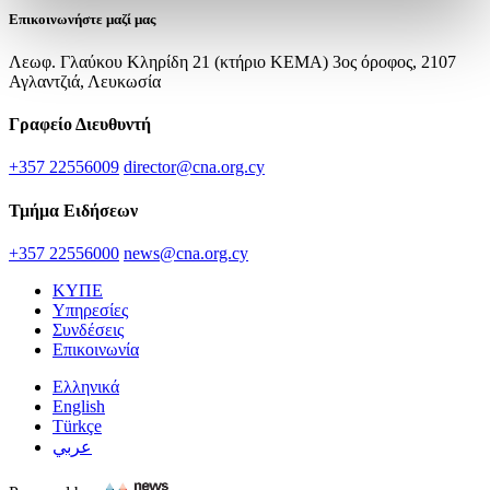
Επικοινωνήστε μαζί μας
Λεωφ. Γλαύκου Κληρίδη 21 (κτήριο ΚΕΜΑ) 3ος όροφος, 2107
Αγλαντζιά, Λευκωσία
Γραφείο Διευθυντή
+357 22556009
director@cna.org.cy
Τμήμα Ειδήσεων
+357 22556000
news@cna.org.cy
ΚΥΠΕ
Υπηρεσίες
Συνδέσεις
Επικοινωνία
Ελληνικά
English
Türkçe
عربي