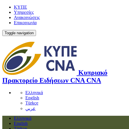
ΚΥΠΕ
Υπηρεσίες
Ανακοινώσεις
Επικοινωνία
Toggle navigation
Κυπριακό
Πρακτορείο Ειδήσεων
CNA
CNA
Ελληνικά
English
Türkçe
عربي
Ελληνικά
English
Türkçe