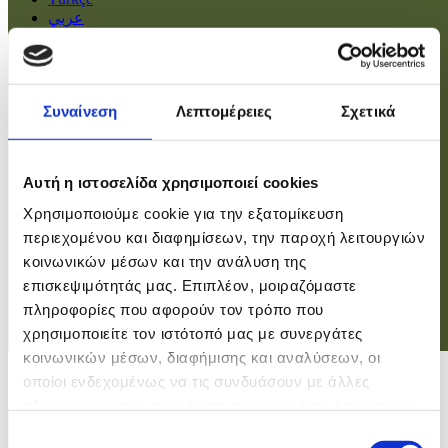
عربي
Αρχική
Πολιτική
Συναίνεση
Λεπτομέρειες
Σχετικά
Οικονομία
Βουλή
Κοινωνία
Εσωτερικά
Αυτή η ιστοσελίδα χρησιμοποιεί cookies
Ευρώπη
Χρησιμοποιούμε cookie για την εξατομίκευση
Κόσμος
Αθλητικά
περιεχομένου και διαφημίσεων, την παροχή λειτουργιών
Virals
κοινωνικών μέσων και την ανάλυση της
Επιστήμες
επισκεψιμότητάς μας. Επιπλέον, μοιραζόμαστε
πληροφορίες που αφορούν τον τρόπο που
χρησιμοποιείτε τον ιστότοπό μας με συνεργάτες
Σύνδεση
κοινωνικών μέσων, διαφήμισης και αναλύσεων, οι
Σύνδεση
οποίοι ενδεχομένως να τις συνδυάσουν με άλλες
πληροφορίες που τους έχετε παραχωρήσει ή τις οποίες
Χρήστης
έχουν συλλέξει σε σχέση με την από μέρους σας χρήση
Επιλογή
Κωδικός