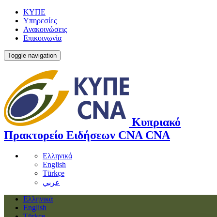
ΚΥΠΕ
Υπηρεσίες
Ανακοινώσεις
Επικοινωνία
Toggle navigation
Κυπριακό
Πρακτορείο Ειδήσεων
CNA
CNA
Ελληνικά
English
Türkçe
عربي
Ελληνικά
English
Türkçe