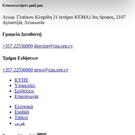
Επικοινωνήστε μαζί μας
Λεωφ. Γλαύκου Κληρίδη 21 (κτήριο ΚΕΜΑ) 3ος όροφος, 2107
Αγλαντζιά, Λευκωσία
Γραφείο Διευθυντή
+357 22556009
director@cna.org.cy
Τμήμα Ειδήσεων
+357 22556000
news@cna.org.cy
ΚΥΠΕ
Υπηρεσίες
Συνδέσεις
Επικοινωνία
Ελληνικά
English
Türkçe
عربي