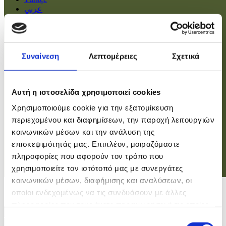
عربي
Αρχική
Πολιτική
Συναίνεση
Λεπτομέρειες
Σχετικά
Οικονομία
Βουλή
Κοινωνία
Εσωτερικά
Αυτή η ιστοσελίδα χρησιμοποιεί cookies
Ευρώπη
Χρησιμοποιούμε cookie για την εξατομίκευση
Κόσμος
Αθλητικά
περιεχομένου και διαφημίσεων, την παροχή λειτουργιών
Virals
κοινωνικών μέσων και την ανάλυση της
Επιστήμες
επισκεψιμότητάς μας. Επιπλέον, μοιραζόμαστε
πληροφορίες που αφορούν τον τρόπο που
χρησιμοποιείτε τον ιστότοπό μας με συνεργάτες
Σύνδεση
κοινωνικών μέσων, διαφήμισης και αναλύσεων, οι
Σύνδεση
οποίοι ενδεχομένως να τις συνδυάσουν με άλλες
πληροφορίες που τους έχετε παραχωρήσει ή τις οποίες
Χρήστης
έχουν συλλέξει σε σχέση με την από μέρους σας χρήση
Επιλογή
Κωδικός