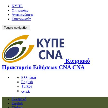
ΚΥΠΕ
Υπηρεσίες
Ανακοινώσεις
Επικοινωνία
Toggle navigation
Κυπριακό
Πρακτορείο Ειδήσεων
CNA
CNA
Ελληνικά
English
Türkçe
عربي
Ελληνικά
English
Türkçe