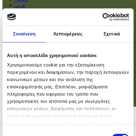
عربي
Αρχική
Πολιτική
Συναίνεση
Λεπτομέρειες
Σχετικά
Οικονομία
Βουλή
Κοινωνία
Εσωτερικά
Αυτή η ιστοσελίδα χρησιμοποιεί cookies
Ευρώπη
Χρησιμοποιούμε cookie για την εξατομίκευση
Κόσμος
Αθλητικά
περιεχομένου και διαφημίσεων, την παροχή λειτουργιών
Virals
κοινωνικών μέσων και την ανάλυση της
Επιστήμες
επισκεψιμότητάς μας. Επιπλέον, μοιραζόμαστε
πληροφορίες που αφορούν τον τρόπο που
χρησιμοποιείτε τον ιστότοπό μας με συνεργάτες
Σύνδεση
κοινωνικών μέσων, διαφήμισης και αναλύσεων, οι
Σύνδεση
οποίοι ενδεχομένως να τις συνδυάσουν με άλλες
πληροφορίες που τους έχετε παραχωρήσει ή τις οποίες
Χρήστης
έχουν συλλέξει σε σχέση με την από μέρους σας χρήση
Επιλογή
Κωδικός