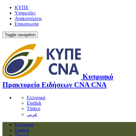
ΚΥΠΕ
Υπηρεσίες
Ανακοινώσεις
Επικοινωνία
Toggle navigation
Κυπριακό
Πρακτορείο Ειδήσεων
CNA
CNA
Ελληνικά
English
Türkçe
عربي
Ελληνικά
English
Türkçe