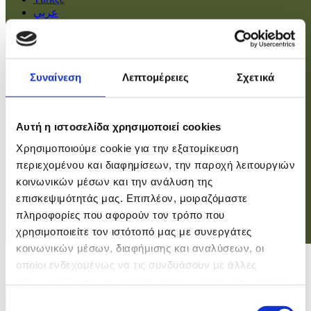
عربي
Αρχική
Πολιτική
Συναίνεση
Λεπτομέρειες
Σχετικά
Οικονομία
Βουλή
Κοινωνία
Εσωτερικά
Αυτή η ιστοσελίδα χρησιμοποιεί cookies
Ευρώπη
Χρησιμοποιούμε cookie για την εξατομίκευση
Κόσμος
Αθλητικά
περιεχομένου και διαφημίσεων, την παροχή λειτουργιών
Virals
κοινωνικών μέσων και την ανάλυση της
Επιστήμες
επισκεψιμότητάς μας. Επιπλέον, μοιραζόμαστε
πληροφορίες που αφορούν τον τρόπο που
χρησιμοποιείτε τον ιστότοπό μας με συνεργάτες
Σύνδεση
κοινωνικών μέσων, διαφήμισης και αναλύσεων, οι
Σύνδεση
οποίοι ενδεχομένως να τις συνδυάσουν με άλλες
πληροφορίες που τους έχετε παραχωρήσει ή τις οποίες
Χρήστης
έχουν συλλέξει σε σχέση με την από μέρους σας χρήση
Επιλογή
Κωδικός