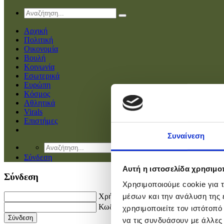
Αρχική
Πολιτική
Οικονομία
Βουλή
Κοινωνία
Εσωτερικά
Ευρώπη
Κόσμος
Αθλητικά
Virals
Επιστήμες
Συναίνεση
Σύνδεση
Αυτή η ιστοσελίδα χρησιμοπ
Σύνδεση
Χρησιμοποιούμε cookie για 
Χρήστης
μέσων και την ανάλυση της
Κωδικός
χρησιμοποιείτε τον ιστότοπ
να τις συνδυάσουν με άλλες