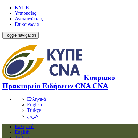
ΚΥΠΕ
Υπηρεσίες
Ανακοινώσεις
Επικοινωνία
Toggle navigation
Κυπριακό
Πρακτορείο Ειδήσεων
CNA
CNA
Ελληνικά
English
Türkçe
عربي
Ελληνικά
English
Türkçe