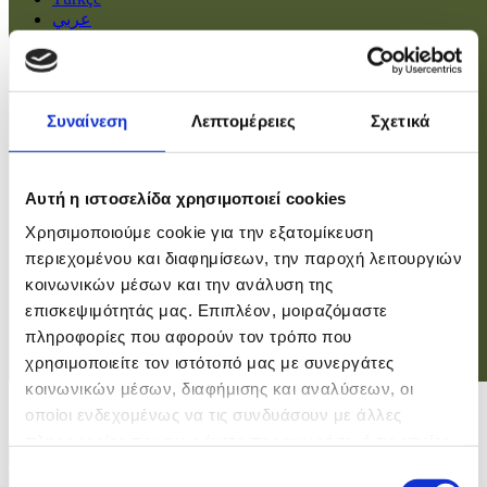
عربي
Αρχική
Πολιτική
Συναίνεση
Λεπτομέρειες
Σχετικά
Οικονομία
Βουλή
Κοινωνία
Εσωτερικά
Αυτή η ιστοσελίδα χρησιμοποιεί cookies
Ευρώπη
Χρησιμοποιούμε cookie για την εξατομίκευση
Κόσμος
Αθλητικά
περιεχομένου και διαφημίσεων, την παροχή λειτουργιών
Virals
κοινωνικών μέσων και την ανάλυση της
Επιστήμες
επισκεψιμότητάς μας. Επιπλέον, μοιραζόμαστε
πληροφορίες που αφορούν τον τρόπο που
χρησιμοποιείτε τον ιστότοπό μας με συνεργάτες
Σύνδεση
κοινωνικών μέσων, διαφήμισης και αναλύσεων, οι
Σύνδεση
οποίοι ενδεχομένως να τις συνδυάσουν με άλλες
πληροφορίες που τους έχετε παραχωρήσει ή τις οποίες
Χρήστης
έχουν συλλέξει σε σχέση με την από μέρους σας χρήση
Επιλογή
Κωδικός